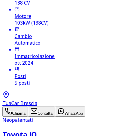
138
CV
Motore
103kW (138CV)
Cambio
Automatico
Immatricolazione
ott 2024
Posti
5 posti
TuaCar Brescia
Chiama
Contatta
WhatsApp
Neopatentati
Toyota iQ