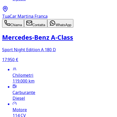
TuaCar Martina Franca
Chiama
Contatta
WhatsApp
Mercedes‑Benz A‑Class
Sport Night Edition A 180 D
17.950
€
Chilometri
119.000
km
Carburante
Diesel
Motore
114
CV