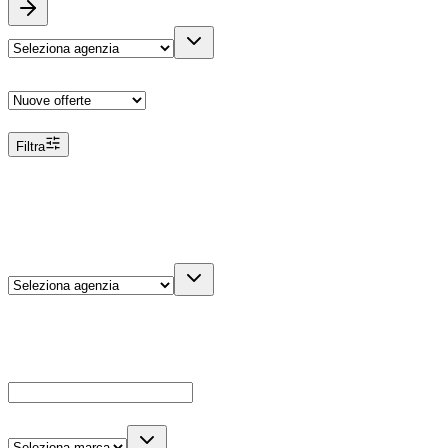
Ordina
Filtra
Filtri
Agenzia
Dettagli veicolo
Cerca
Es: Ford, Giulietta, ecc...
Marca