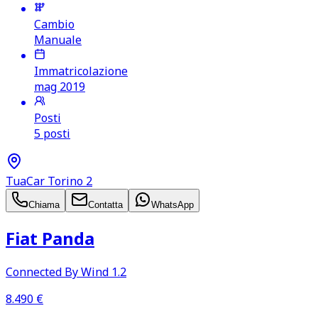
Cambio
Manuale
Immatricolazione
mag 2019
Posti
5 posti
TuaCar Torino 2
Chiama
Contatta
WhatsApp
Fiat Panda
Connected By Wind 1.2
8.490
€