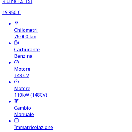
R Line 1.5 TSI
19.950
€
Chilometri
76.000
km
Carburante
Benzina
Motore
148
CV
Motore
110kW (148CV)
Cambio
Manuale
Immatricolazione