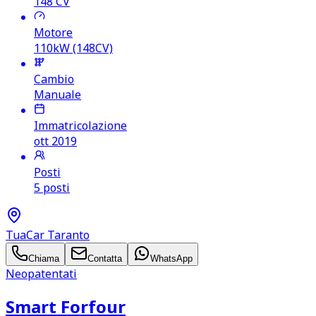
148
CV
Motore
110kW (148CV)
Cambio
Manuale
Immatricolazione
ott 2019
Posti
5 posti
TuaCar Taranto
Chiama
Contatta
WhatsApp
Neopatentati
Smart Forfour