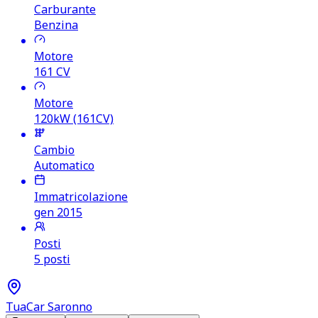
Carburante
Benzina
Motore
161
CV
Motore
120kW (161CV)
Cambio
Automatico
Immatricolazione
gen 2015
Posti
5 posti
TuaCar Saronno