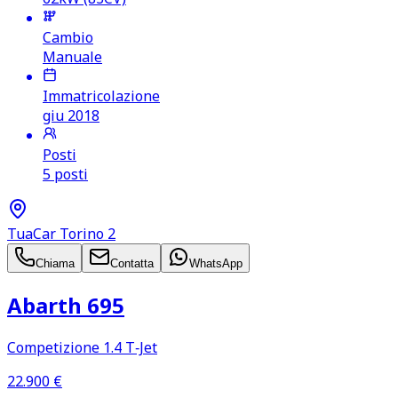
Cambio
Manuale
Immatricolazione
giu 2018
Posti
5 posti
TuaCar Torino 2
Chiama
Contatta
WhatsApp
Abarth 695
Competizione 1.4 T‑Jet
22.900
€