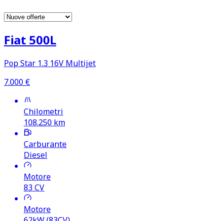
Fiat 500L
Pop Star 1.3 16V Multijet
7.000
€
Chilometri
108.250
km
Carburante
Diesel
Motore
83
CV
Motore
62kW (83CV)