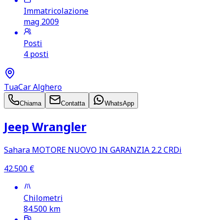
Immatricolazione
mag 2009
Posti
4 posti
TuaCar Alghero
Chiama
Contatta
WhatsApp
Jeep Wrangler
Sahara MOTORE NUOVO IN GARANZIA 2.2 CRDi
42.500
€
Chilometri
84.500
km