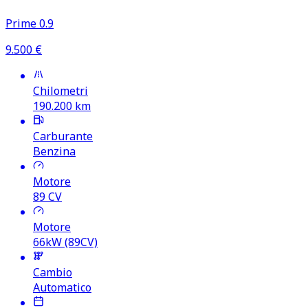
Prime 0.9
9.500
€
Chilometri
190.200
km
Carburante
Benzina
Motore
89
CV
Motore
66kW (89CV)
Cambio
Automatico