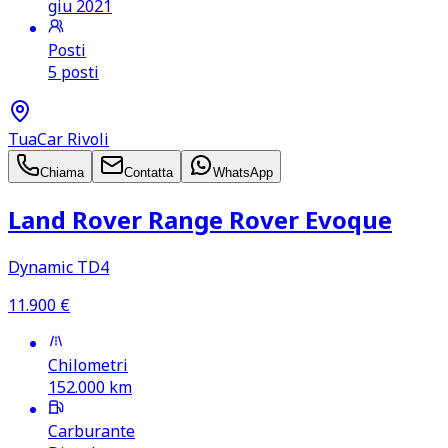
giu 2021
Posti
5 posti
TuaCar Rivoli
Chiama
Contatta
WhatsApp
Land Rover Range Rover Evoque
Dynamic TD4
11.900
€
Chilometri
152.000
km
Carburante