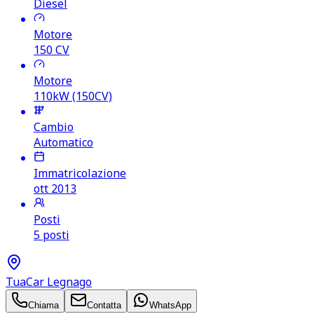
Diesel
Motore
150
CV
Motore
110kW (150CV)
Cambio
Automatico
Immatricolazione
ott 2013
Posti
5 posti
TuaCar Legnago
Chiama
Contatta
WhatsApp