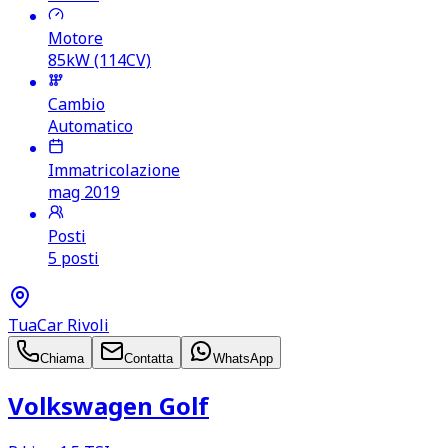
Motore
85kW (114CV)
Cambio
Automatico
Immatricolazione
mag 2019
Posti
5 posti
TuaCar Rivoli
Chiama
Contatta
WhatsApp
Volkswagen Golf