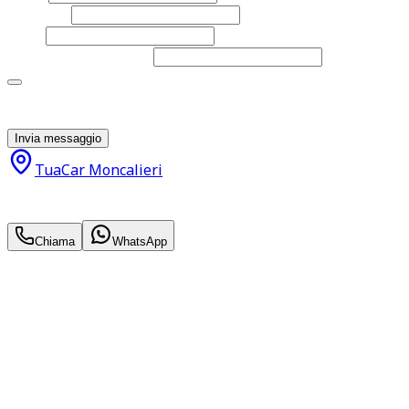
Cognome
Email
Telefono
(facoltativo)
Acconsento al trattamento dei miei dati personali da
parte di TuaCar. Posso revocare il consenso in qualsiasi
momento con effetto per il futuro.
Invia messaggio
TuaCar Moncalieri
23.900
€
22.500
€
Chiama
WhatsApp
Annuncio del
05/02/26
con
200
visite
Hai bisogno di informazioni?
Non esitare a contattarci, saremo lieti di aiutarti
qualsiasi necessità tu abbia, che sia vendere o acquistare
un'auto.