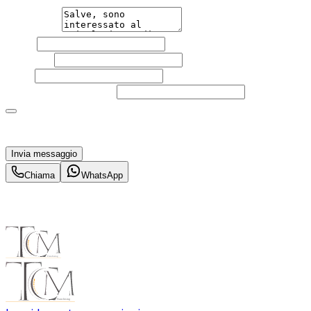
Messaggio
Nome
Cognome
Email
Telefono
(facoltativo)
Acconsento al trattamento dei miei dati personali da
parte di TuaCar. Posso revocare il consenso in qualsiasi
momento con effetto per il futuro.
Invia messaggio
Chiama
WhatsApp