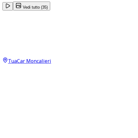
Vedi tutto (
35
)
Alfa Romeo Stelvio
Veloce 2.2
23.900
€
22.500
€
TuaCar Moncalieri
Annuncio del
05/02/26
con
200
visite
Dettagli del veicolo
95.000
km
agosto 2019
Automatico
154kW (207CV)
Diesel