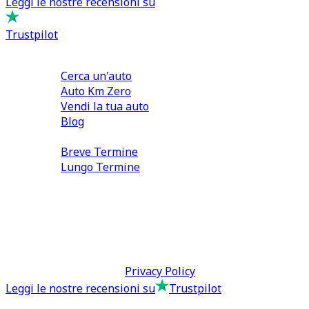
Leggi le nostre recensioni su
Trustpilot
Comprare e Vendere
Cerca un'auto
Auto Km Zero
Vendi la tua auto
Blog
Noleggio
Breve Termine
Lungo Termine
0110566970
direzione@tcmfranchising.it
tcmfranchisingsrl@pec.it
P.IVA: 13073640016
Termini & Condizioni -
Privacy Policy
Leggi le nostre recensioni su
Trustpilot