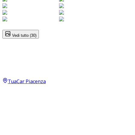
1
/
30
Vedi tutto (
30
)
Alfa Romeo Stelvio
B‑Tech 2.2
19.000
€
TuaCar Piacenza
Annuncio del
21/04/26
con
82
visite
Dettagli del veicolo
123.000
km
gennaio 2019