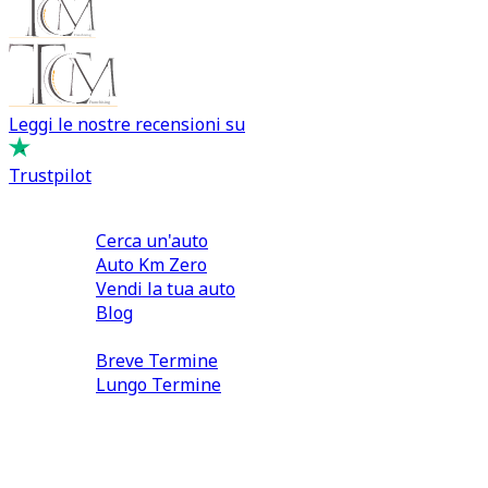
Leggi le nostre recensioni su
Trustpilot
Comprare e Vendere
Cerca un'auto
Auto Km Zero
Vendi la tua auto
Blog
Noleggio
Breve Termine
Lungo Termine
0110566970
direzione@tcmfranchising.it
tcmfranchisingsrl@pec.it