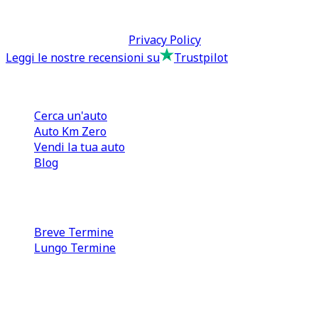
P.IVA: 13073640016
Termini & Condizioni -
Privacy Policy
Leggi le nostre recensioni su
Trustpilot
Comprare e Vendere
Cerca un'auto
Auto Km Zero
Vendi la tua auto
Blog
Noleggio
Breve Termine
Lungo Termine
0110566970
direzione@tcmfranchising.it
tcmfranchisingsrl@pec.it