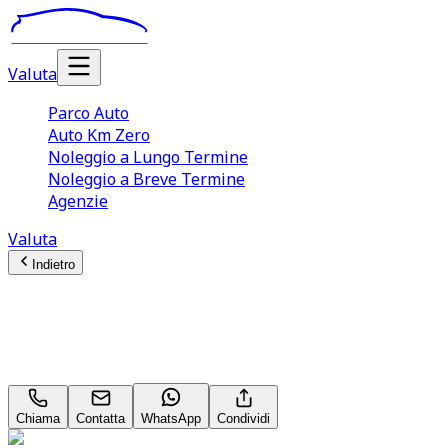
Valuta
Parco Auto
Auto Km Zero
Noleggio a Lungo Termine
Noleggio a Breve Termine
Agenzie
Valuta
Indietro
Alfa Romeo Stelvio
B‑Tech 2.2
Chiama
Contatta
WhatsApp
Condividi