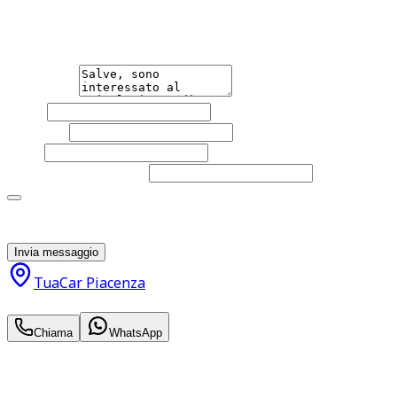
Non esitare a contattarci, saremo lieti di aiutarti
qualsiasi necessità tu abbia, che sia vendere o acquistare
un'auto.
Messaggio
Nome
Cognome
Email
Telefono
(facoltativo)
Acconsento al trattamento dei miei dati personali da
parte di TuaCar. Posso revocare il consenso in qualsiasi
momento con effetto per il futuro.
Invia messaggio
TuaCar Piacenza
19.000
€
Chiama
WhatsApp
Annuncio del
21/04/26
con
82
visite