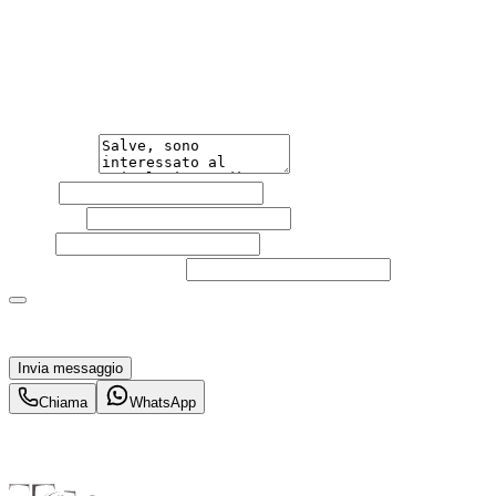
Hai bisogno di informazioni?
Non esitare a contattarci, saremo lieti di aiutarti
qualsiasi necessità tu abbia, che sia vendere o acquistare
un'auto.
Messaggio
Nome
Cognome
Email
Telefono
(facoltativo)
Acconsento al trattamento dei miei dati personali da
parte di TuaCar. Posso revocare il consenso in qualsiasi
momento con effetto per il futuro.
Invia messaggio
Chiama
WhatsApp