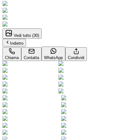
Vedi tutto (
30
)
Indietro
Chiama
Contatta
WhatsApp
Condividi