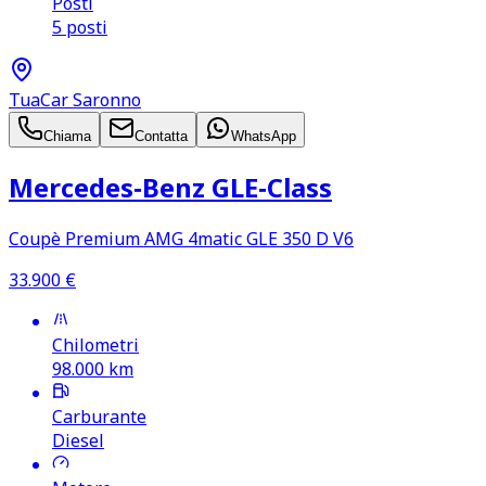
Posti
5 posti
TuaCar Saronno
Chiama
Contatta
WhatsApp
Mercedes‑Benz GLE‑Class
Coupè Premium AMG 4matic GLE 350 D V6
33.900
€
Chilometri
98.000
km
Carburante
Diesel