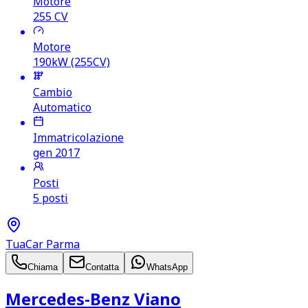
Motore
255
CV
Motore
190kW (255CV)
Cambio
Automatico
Immatricolazione
gen 2017
Posti
5 posti
TuaCar Parma
Chiama
Contatta
WhatsApp
Mercedes‑Benz Viano