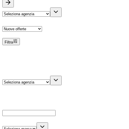
Ordina
Filtra
Filtri
Agenzia
Dettagli veicolo
Cerca
Es: Ford, Giulietta, ecc...
Marca