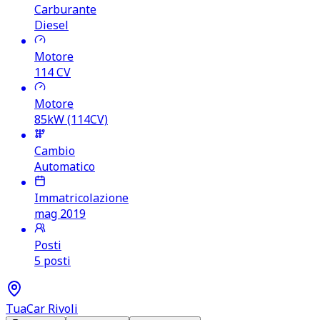
Carburante
Diesel
Motore
114
CV
Motore
85kW (114CV)
Cambio
Automatico
Immatricolazione
mag 2019
Posti
5 posti
TuaCar Rivoli