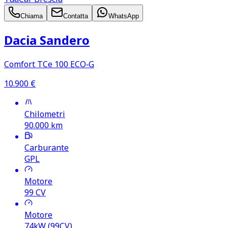
Chiama
Contatta
WhatsApp
Dacia Sandero
Comfort TCe 100 ECO‑G
10.900
€
Chilometri
90.000
km
Carburante
GPL
Motore
99
CV
Motore
74kW (99CV)