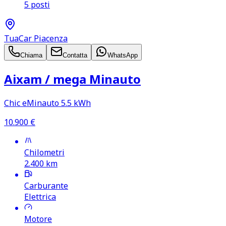
5 posti
TuaCar Piacenza
Chiama
Contatta
WhatsApp
Aixam /​ mega Minauto
Chic eMinauto 5.5 kWh
10.900
€
Chilometri
2.400
km
Carburante
Elettrica
Motore