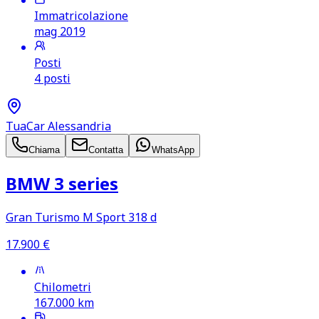
Immatricolazione
mag 2019
Posti
4 posti
TuaCar Alessandria
Chiama
Contatta
WhatsApp
BMW 3 series
Gran Turismo M Sport 318 d
17.900
€
Chilometri
167.000
km