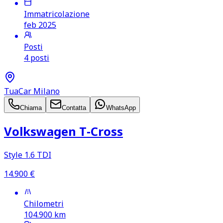
Immatricolazione
feb 2025
Posti
4 posti
TuaCar Milano
Chiama
Contatta
WhatsApp
Volkswagen T‑Cross
Style 1.6 TDI
14.900
€
Chilometri
104.900
km