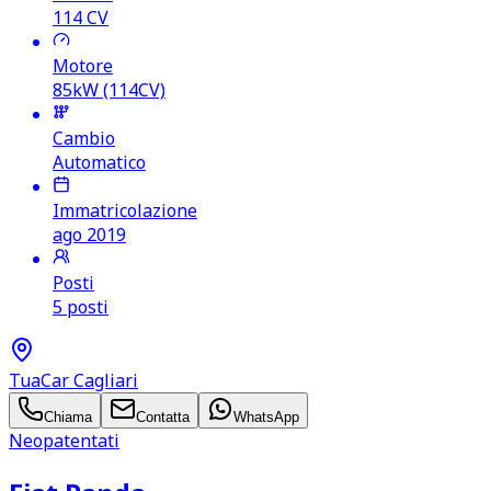
114
CV
Motore
85kW (114CV)
Cambio
Automatico
Immatricolazione
ago 2019
Posti
5 posti
TuaCar Cagliari
Chiama
Contatta
WhatsApp
Neopatentati