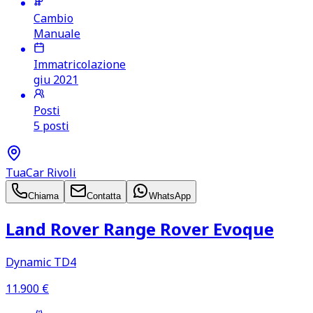
Cambio
Manuale
Immatricolazione
giu 2021
Posti
5 posti
TuaCar Rivoli
Chiama
Contatta
WhatsApp
Land Rover Range Rover Evoque
Dynamic TD4
11.900
€