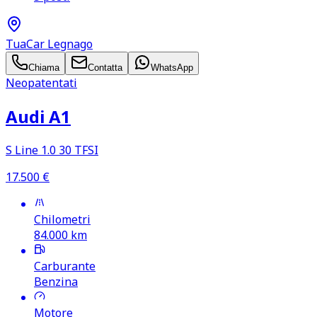
TuaCar Legnago
Chiama
Contatta
WhatsApp
Neopatentati
Audi A1
S Line 1.0 30 TFSI
17.500
€
Chilometri
84.000
km
Carburante
Benzina
Motore