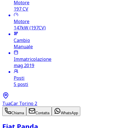
Motore
197
CV
Motore
147kW (197CV)
Cambio
Manuale
Immatricolazione
mag 2019
Posti
5 posti
TuaCar Torino 2
Chiama
Contatta
WhatsApp
Fiat Panda