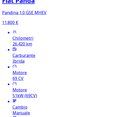
Fiat Panda
Pandina 1.0 GSE MHEV
11.800
€
Chilometri
26.420
km
Carburante
Ibrida
Motore
69
CV
Motore
51kW (69CV)
Cambio
Manuale