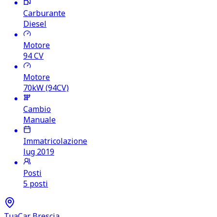
Carburante
Diesel
Motore
94
CV
Motore
70kW (94CV)
Cambio
Manuale
Immatricolazione
lug 2019
Posti
5 posti
TuaCar Brescia