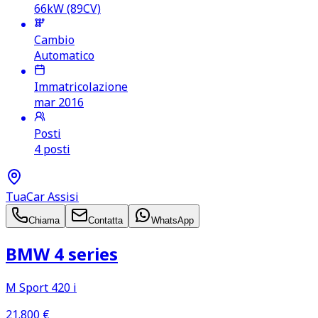
66kW (89CV)
Cambio
Automatico
Immatricolazione
mar 2016
Posti
4 posti
TuaCar Assisi
Chiama
Contatta
WhatsApp
BMW 4 series
M Sport 420 i
21.800
€