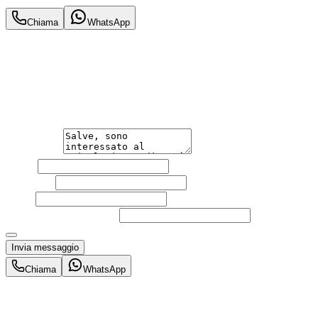
Chiama
WhatsApp
Annuncio del
09/05/26
con
73
visite
Hai bisogno di informazioni?
Non esitare a contattarci, saremo lieti di aiutarti qualsias
Messaggio
Nome
Cognome
Email
Telefono
(facoltativo)
Acconsento al trattamento dei miei dati personali da part
Invia messaggio
Chiama
WhatsApp