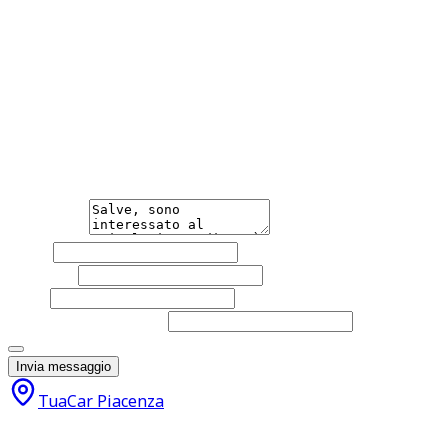
pneumatici Navigatore Riconoscimento dei segnali stradali
posteriori Servosterzo Sistema di avviso di distanza Siste
retrovisore antiabbagliamento Start/Stop Automatico Telec
Nonostante l’attenzione nella pubblicazione, eventuali i
Hai bisogno di informazioni?
Non esitare a contattarci, saremo lieti di aiutarti qualsias
Messaggio
Nome
Cognome
Email
Telefono
(facoltativo)
Acconsento al trattamento dei miei dati personali da part
Invia messaggio
TuaCar Piacenza
21.500
€
20.500
€