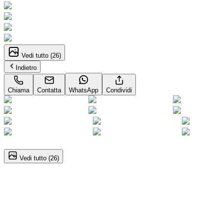
Vedi tutto (
26
)
Indietro
Chiama
Contatta
WhatsApp
Condividi
1
/
26
Vedi tutto (
26
)
Alfa Romeo Giulia
Business 2.2