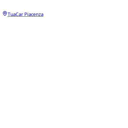
21.500
€
20.500
€
TuaCar Piacenza
Annuncio del
09/05/26
con
73
visite
Dettagli del veicolo
82.000
km
giugno 2021
Automatico
118kW (158CV)
Diesel
Proprietari:
2
Dati di base