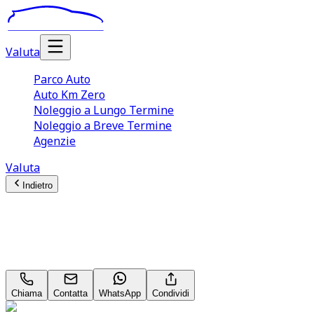
Valuta
Parco Auto
Auto Km Zero
Noleggio a Lungo Termine
Noleggio a Breve Termine
Agenzie
Valuta
Indietro
Alfa Romeo Giulia
Business 2.2
Chiama
Contatta
WhatsApp
Condividi