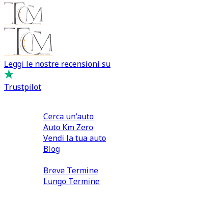
Leggi le nostre recensioni su
Trustpilot
Comprare e Vendere
Cerca un'auto
Auto Km Zero
Vendi la tua auto
Blog
Noleggio
Breve Termine
Lungo Termine
0110566970
direzione@tcmfranchising.it