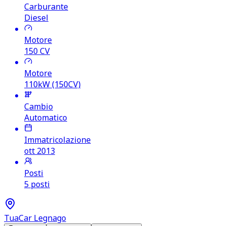
Carburante
Diesel
Motore
150
CV
Motore
110kW (150CV)
Cambio
Automatico
Immatricolazione
ott 2013
Posti
5 posti
TuaCar Legnago