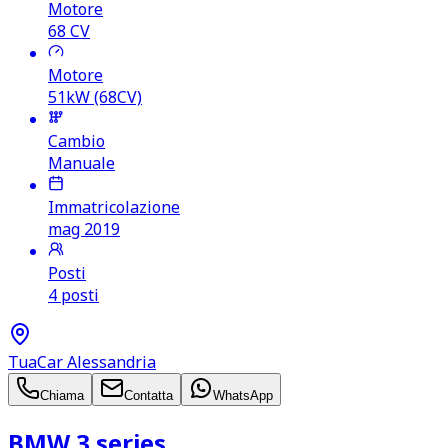
Motore
68
CV
Motore
51kW (68CV)
Cambio
Manuale
Immatricolazione
mag 2019
Posti
4 posti
TuaCar Alessandria
Chiama
Contatta
WhatsApp
BMW 3 series