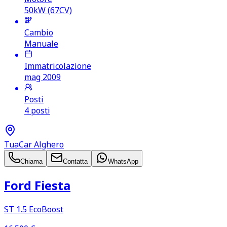
50kW (67CV)
Cambio
Manuale
Immatricolazione
mag 2009
Posti
4 posti
TuaCar Alghero
Chiama
Contatta
WhatsApp
Ford Fiesta
ST 1.5 EcoBoost