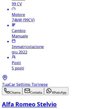
99
CV
Motore
74kW (99CV)
Cambio
Manuale
Immatricolazione
giu 2022
Posti
5 posti
TuaCar Settimo Torinese
Chiama
Contatta
WhatsApp
Alfa Romeo Stelvio