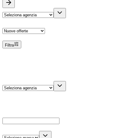
Ordina
Filtra
Filtri
Agenzia
Dettagli veicolo
Cerca
Es: Ford, Giulietta, ecc...
Marca