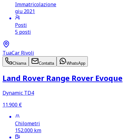
Immatricolazione
giu 2021
Posti
5 posti
TuaCar Rivoli
Chiama
Contatta
WhatsApp
Land Rover Range Rover Evoque
Dynamic TD4
11.900
€
Chilometri
152.000
km