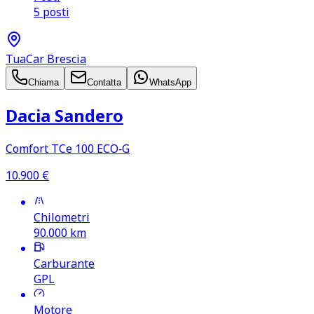
5 posti
TuaCar Brescia
Chiama
Contatta
WhatsApp
Dacia Sandero
Comfort TCe 100 ECO‑G
10.900
€
Chilometri
90.000
km
Carburante
GPL
Motore