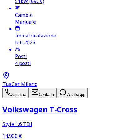
51kW (69CV)
Cambio
Manuale
Immatricolazione
feb 2025
Posti
4 posti
TuaCar Milano
Chiama
Contatta
WhatsApp
Volkswagen T‑Cross
Style 1.6 TDI
14.900
€