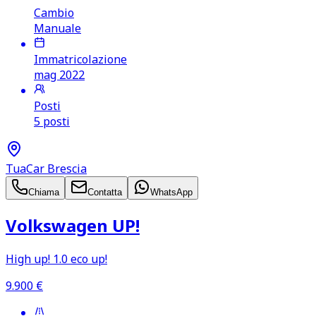
Cambio
Manuale
Immatricolazione
mag 2022
Posti
5 posti
TuaCar Brescia
Chiama
Contatta
WhatsApp
Volkswagen UP!
High up! 1.0 eco up!
9.900
€