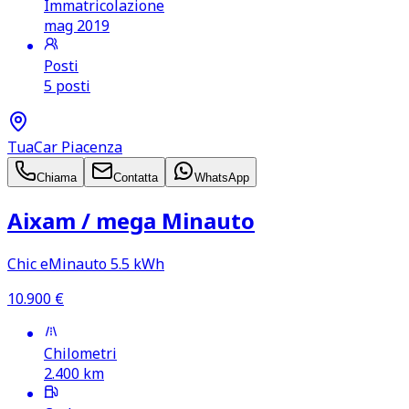
Immatricolazione
mag 2019
Posti
5 posti
TuaCar Piacenza
Chiama
Contatta
WhatsApp
Aixam /​ mega Minauto
Chic eMinauto 5.5 kWh
10.900
€
Chilometri
2.400
km