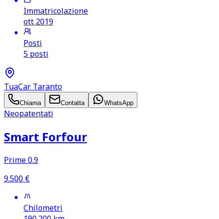
Immatricolazione
ott 2019
Posti
5 posti
TuaCar Taranto
Chiama
Contatta
WhatsApp
Neopatentati
Smart Forfour
Prime 0.9
9.500
€
Chilometri
190.200
km