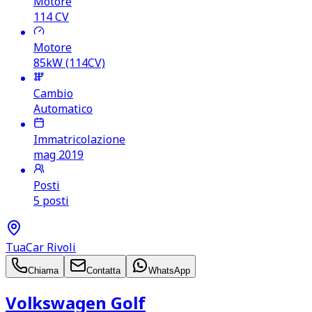
Motore
114
CV
Motore
85kW (114CV)
Cambio
Automatico
Immatricolazione
mag 2019
Posti
5 posti
TuaCar Rivoli
Chiama
Contatta
WhatsApp
Volkswagen Golf