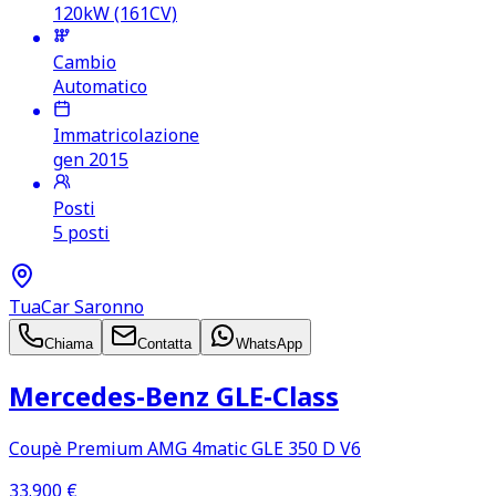
120kW (161CV)
Cambio
Automatico
Immatricolazione
gen 2015
Posti
5 posti
TuaCar Saronno
Chiama
Contatta
WhatsApp
Mercedes‑Benz GLE‑Class
Coupè Premium AMG 4matic GLE 350 D V6
33.900
€