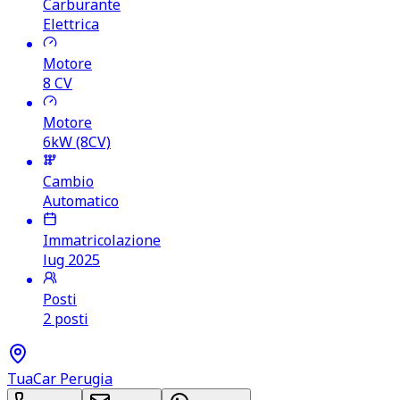
Carburante
Elettrica
Motore
8
CV
Motore
6kW (8CV)
Cambio
Automatico
Immatricolazione
lug 2025
Posti
2 posti
TuaCar Perugia