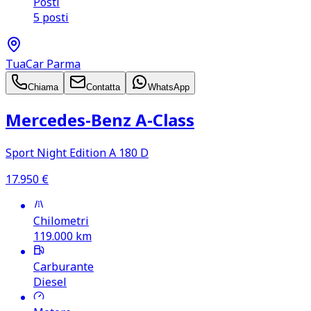
Posti
5 posti
TuaCar Parma
Chiama
Contatta
WhatsApp
Mercedes‑Benz A‑Class
Sport Night Edition A 180 D
17.950
€
Chilometri
119.000
km
Carburante
Diesel