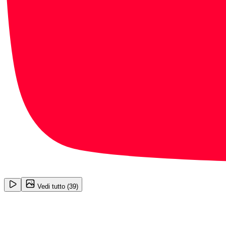
1
/
39
Vedi tutto (
39
)
Abarth 695