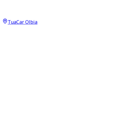
70th 1.4 T‑Jet
25.990
€
TuaCar Olbia
Annuncio del
22/04/26
con
82
visite
Dettagli del veicolo
29.000
km
novembre 2020
Manuale
132kW (177CV)
Benzina
Proprietari:
1
Dati di base