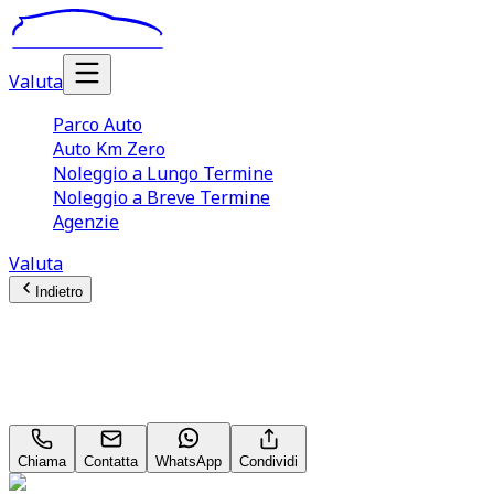
Valuta
Parco Auto
Auto Km Zero
Noleggio a Lungo Termine
Noleggio a Breve Termine
Agenzie
Valuta
Indietro
Abarth 695
70th 1.4 T‑Jet
Chiama
Contatta
WhatsApp
Condividi