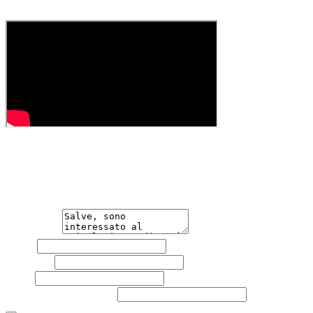
dall'effettivo equipaggiamento della vettura. Si declina 
Hai bisogno di informazioni?
Non esitare a contattarci, saremo lieti di aiutarti qualsias
Messaggio
Nome
Cognome
Email
Telefono
(facoltativo)
Acconsento al trattamento dei miei dati personali da part