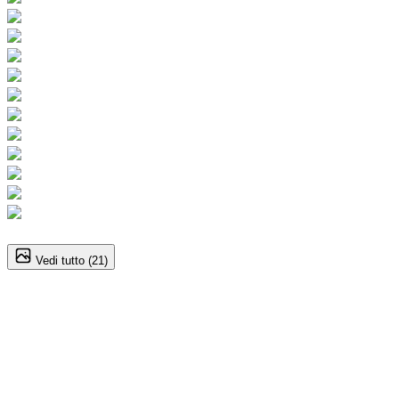
1
/
21
Vedi tutto (
21
)
Volkswagen Tiguan (3A
Serie)
1.5 eTSI 150CV DSG Elegance