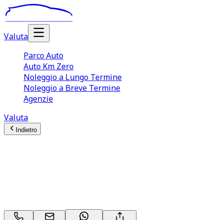
Valuta
Parco Auto
Auto Km Zero
Noleggio a Lungo Termine
Noleggio a Breve Termine
Agenzie
Valuta
Indietro
Volkswagen Tiguan (3A
Serie)
1.5 eTSI 150CV DSG Elegance