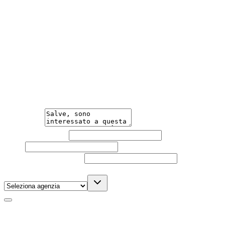
Meno Burocrazia
Acquisto facile e veloce, con una burocrazia ridotta al
minimo.
Hai bisogno di informazioni?
Un'occasione in pronta consegna. Richiedi subito
informazioni senza impegno per non perdere questa
auto.
Messaggio
Nome e cognome
Email
Telefono
(facoltativo)
Agenzia
(facoltativo)
Acconsento al trattamento dei miei dati personali da
parte di TuaCar. Posso revocare il consenso in qualsiasi
momento con effetto per il futuro.