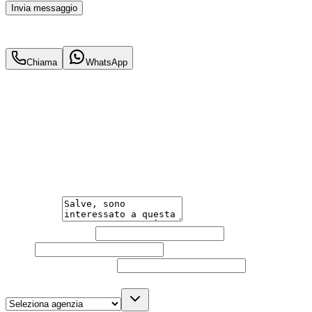
Invia messaggio
44.900
€
42.900
€
Chiama
WhatsApp
Annuncio del
19/05/26
con
20
visite
Hai bisogno di informazioni?
Un'occasione in pronta consegna. Richiedi subito
informazioni senza impegno per non perdere questa
auto.
Messaggio
Nome e cognome
Email
Telefono
(facoltativo)
Agenzia
(facoltativo)