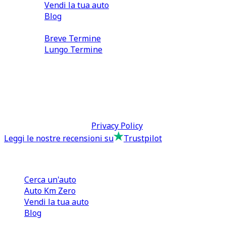
Vendi la tua auto
Blog
Noleggio
Breve Termine
Lungo Termine
0110566970
direzione@tcmfranchising.it
tcmfranchisingsrl@pec.it
P.IVA: 13073640016
Termini & Condizioni -
Privacy Policy
Leggi le nostre recensioni su
Trustpilot
Comprare e Vendere
Cerca un'auto
Auto Km Zero
Vendi la tua auto
Blog