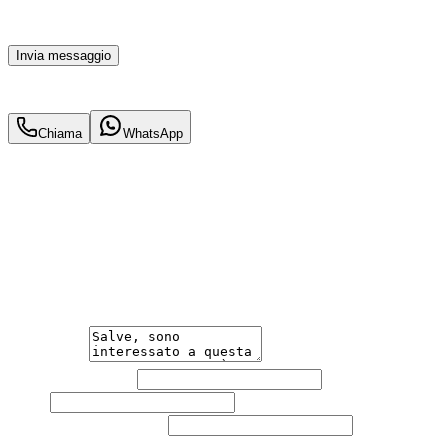
parte di TuaCar. Posso revocare il consenso in qualsiasi
momento con effetto per il futuro.
Invia messaggio
44.900
€
42.900
€
Chiama
WhatsApp
Annuncio del
19/05/26
con
11
visite
Hai bisogno di informazioni?
Un'occasione in pronta consegna. Richiedi subito
informazioni senza impegno per non perdere questa
auto.
Messaggio
Nome e cognome
Email
Telefono
(facoltativo)
Agenzia
(facoltativo)