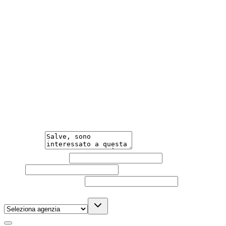
Scegli da un parco auto tra i più grandi d'Italia, con
consegna a domicilio.
Meno Burocrazia
Acquisto facile e veloce, con una burocrazia ridotta al
minimo.
Hai bisogno di informazioni?
Un'occasione in pronta consegna. Richiedi subito
informazioni senza impegno per non perdere questa
auto.
Messaggio
Nome e cognome
Email
Telefono
(facoltativo)
Agenzia
(facoltativo)
Acconsento al trattamento dei miei dati personali da