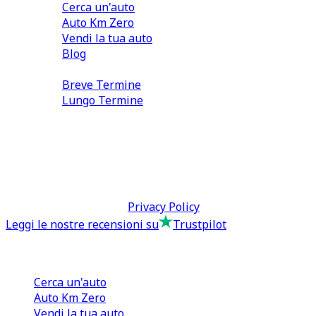
Cerca un'auto
Auto Km Zero
Vendi la tua auto
Blog
Noleggio
Breve Termine
Lungo Termine
0110566970
direzione@tcmfranchising.it
tcmfranchisingsrl@pec.it
P.IVA: 13073640016
Termini & Condizioni -
Privacy Policy
Leggi le nostre recensioni su
Trustpilot
Comprare e Vendere
Cerca un'auto
Auto Km Zero
Vendi la tua auto