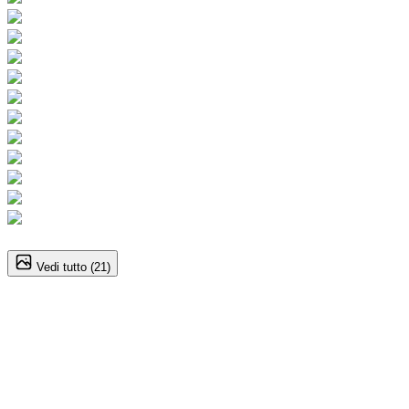
1
/
21
Vedi tutto (
21
)
Volkswagen Tiguan (3A
Serie)
1.5 eTSI 150CV DSG Elegance