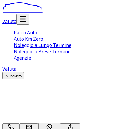
Valuta
Parco Auto
Auto Km Zero
Noleggio a Lungo Termine
Noleggio a Breve Termine
Agenzie
Valuta
Indietro
Volkswagen Tiguan (3A
Serie)
1.5 eTSI 150CV DSG Elegance