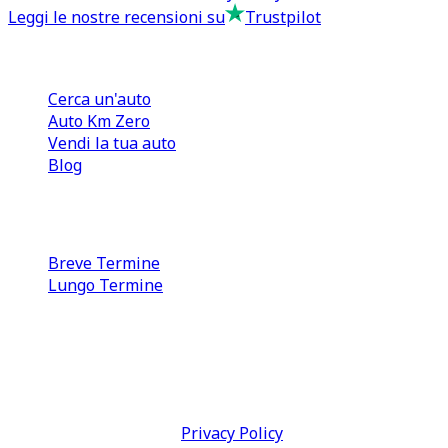
Leggi le nostre recensioni su
Trustpilot
Comprare e Vendere
Cerca un'auto
Auto Km Zero
Vendi la tua auto
Blog
Noleggio
Breve Termine
Lungo Termine
0110566970
direzione@tcmfranchising.it
tcmfranchisingsrl@pec.it
P.IVA: 13073640016
Termini & Condizioni -
Privacy Policy