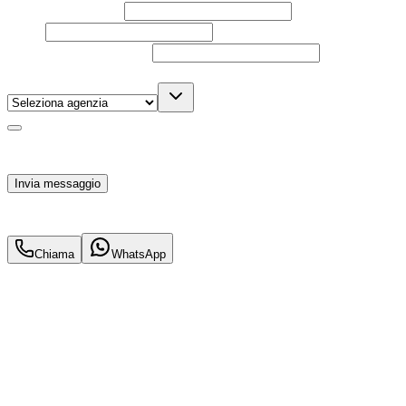
Nome e cognome
Email
Telefono
(facoltativo)
Agenzia
(facoltativo)
Acconsento al trattamento dei miei dati personali da
parte di TuaCar. Posso revocare il consenso in qualsiasi
momento con effetto per il futuro.
Invia messaggio
77.900
€
75.900
€
Chiama
WhatsApp
Annuncio del
23/08/25
con
34
visite
Hai bisogno di informazioni?
Un'occasione in pronta consegna. Richiedi subito
informazioni senza impegno per non perdere questa
auto.