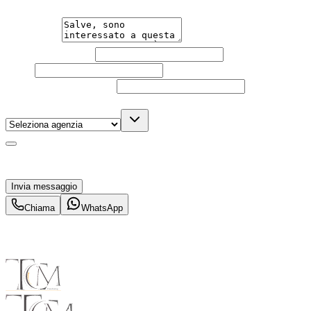
Messaggio
Nome e cognome
Email
Telefono
(facoltativo)
Agenzia
(facoltativo)
Acconsento al trattamento dei miei dati personali da
parte di TuaCar. Posso revocare il consenso in qualsiasi
momento con effetto per il futuro.
Invia messaggio
Chiama
WhatsApp