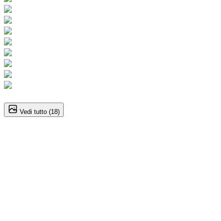
1
/
18
Vedi tutto (
18
)
Volkswagen California (7A
Serie)
2.0 TDI 150CV DSG Coast
77.900
€
75.900
€
Annuncio del
23/08/25
con
34
visite