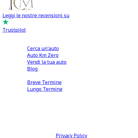
Leggi le nostre recensioni su
Trustpilot
Comprare e Vendere
Cerca un'auto
Auto Km Zero
Vendi la tua auto
Blog
Noleggio
Breve Termine
Lungo Termine
0110566970
direzione@tcmfranchising.it
tcmfranchisingsrl@pec.it
P.IVA: 13073640016
Termini & Condizioni -
Privacy Policy