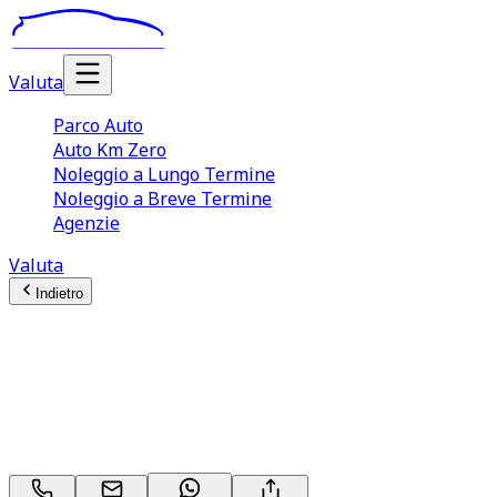
Valuta
Parco Auto
Auto Km Zero
Noleggio a Lungo Termine
Noleggio a Breve Termine
Agenzie
Valuta
Indietro
Volkswagen California (7A
Serie)
2.0 TDI 150CV DSG Coast