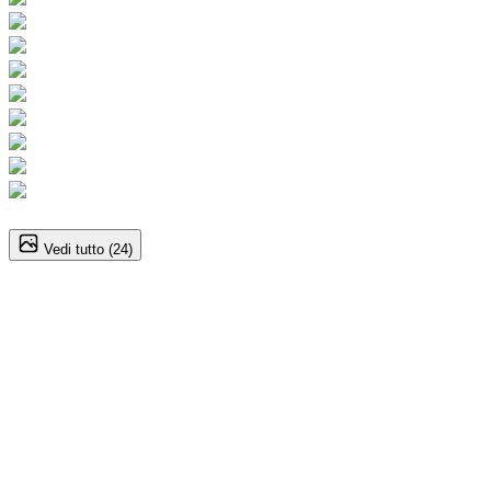
1
/
24
Vedi tutto (
24
)
Suzuki Vitara (4A Serie)
1.4 110CV Hybrid 4WD AllGrip Cool+
26.400
€
23.900
€
Annuncio del
25/02/26
con
23
visite