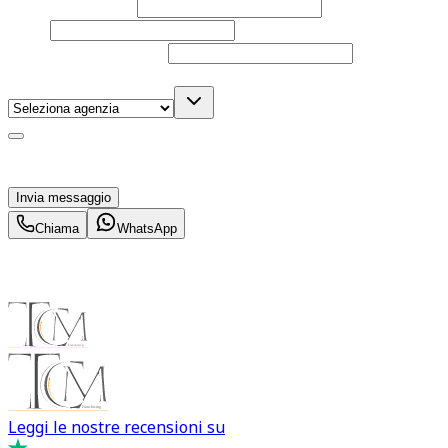
Nome e cognome
Email
Telefono
(facoltativo)
Agenzia
(facoltativo)
Acconsento al trattamento dei miei dati personali da
parte di TuaCar. Posso revocare il consenso in qualsiasi
momento con effetto per il futuro.
Invia messaggio
Chiama
WhatsApp
Leggi le nostre recensioni su