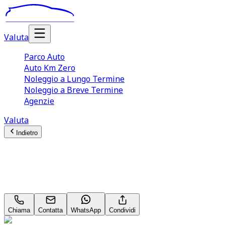
Valuta
Parco Auto
Auto Km Zero
Noleggio a Lungo Termine
Noleggio a Breve Termine
Agenzie
Valuta
Indietro
Suzuki Vitara (4A Serie)
1.4 110CV Hybrid 4WD AllGrip Cool+
Chiama
Contatta
WhatsApp
Condividi