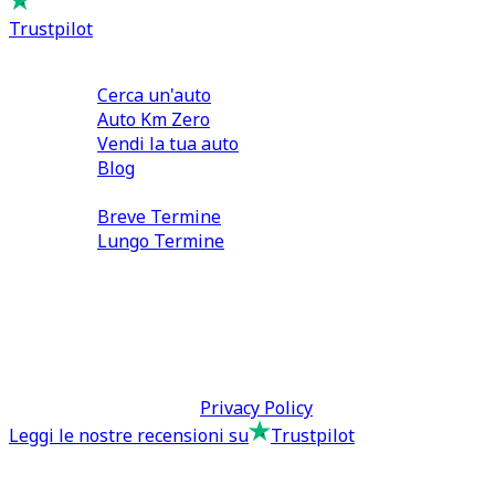
Trustpilot
Comprare e Vendere
Cerca un'auto
Auto Km Zero
Vendi la tua auto
Blog
Noleggio
Breve Termine
Lungo Termine
0110566970
direzione@tcmfranchising.it
tcmfranchisingsrl@pec.it
P.IVA: 13073640016
Termini & Condizioni -
Privacy Policy
Leggi le nostre recensioni su
Trustpilot
Comprare e Vendere