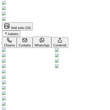
Vedi tutto (
24
)
Indietro
Chiama
Contatta
WhatsApp
Condividi