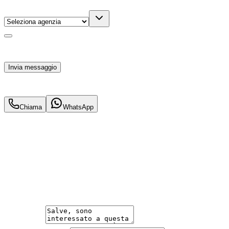
Agenzia
(facoltativo)
Acconsento al trattamento dei miei dati personali da
parte di TuaCar. Posso revocare il consenso in qualsiasi
momento con effetto per il futuro.
Invia messaggio
26.400
€
23.900
€
Chiama
WhatsApp
Annuncio del
25/02/26
con
23
visite
Hai bisogno di informazioni?
Un'occasione in pronta consegna. Richiedi subito
informazioni senza impegno per non perdere questa
auto.
Messaggio