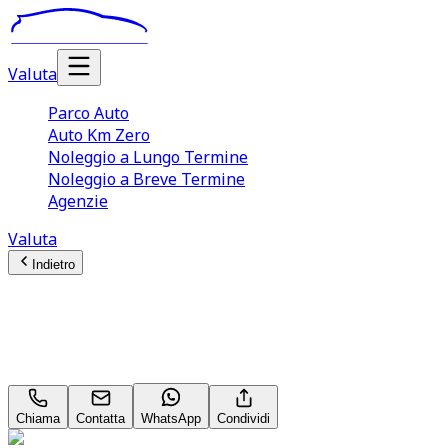
Valuta
Parco Auto
Auto Km Zero
Noleggio a Lungo Termine
Noleggio a Breve Termine
Agenzie
Valuta
Indietro
Suzuki Vitara (4A Serie)
1.4 110CV Hybrid 4WD AllGrip A/T Top Neopatentati
Chiama
Contatta
WhatsApp
Condividi