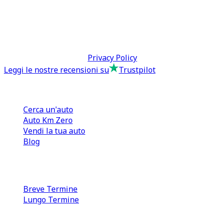
0110566970
direzione@tcmfranchising.it
tcmfranchisingsrl@pec.it
P.IVA: 13073640016
Termini & Condizioni -
Privacy Policy
Leggi le nostre recensioni su
Trustpilot
Comprare e Vendere
Cerca un'auto
Auto Km Zero
Vendi la tua auto
Blog
Noleggio
Breve Termine
Lungo Termine