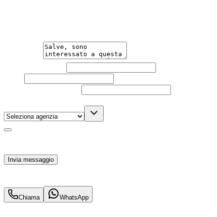
Un'occasione in pronta consegna. Richiedi subito
informazioni senza impegno per non perdere questa
auto.
Messaggio
Nome e cognome
Email
Telefono
(facoltativo)
Agenzia
(facoltativo)
Acconsento al trattamento dei miei dati personali da
parte di TuaCar. Posso revocare il consenso in qualsiasi
momento con effetto per il futuro.
Invia messaggio
30.900
€
27.900
€
Chiama
WhatsApp
Annuncio del
09/03/26
con
6
visite