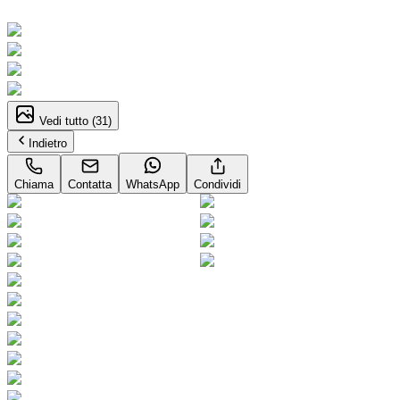
Neopatentati
Vedi tutto (
31
)
Indietro
Chiama
Contatta
WhatsApp
Condividi