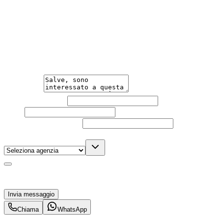
Hai bisogno di informazioni?
Un'occasione in pronta consegna. Richiedi subito
informazioni senza impegno per non perdere questa
auto.
Messaggio
Nome e cognome
Email
Telefono
(facoltativo)
Agenzia
(facoltativo)
Acconsento al trattamento dei miei dati personali da
parte di TuaCar. Posso revocare il consenso in qualsiasi
momento con effetto per il futuro.
Invia messaggio
Chiama
WhatsApp