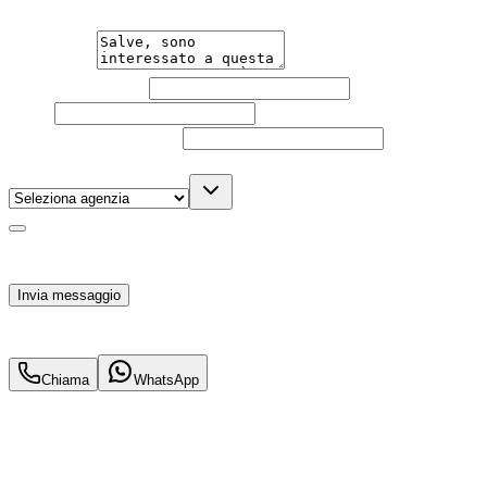
auto.
Messaggio
Nome e cognome
Email
Telefono
(facoltativo)
Agenzia
(facoltativo)
Acconsento al trattamento dei miei dati personali da
parte di TuaCar. Posso revocare il consenso in qualsiasi
momento con effetto per il futuro.
Invia messaggio
28.100
€
25.990
€
Chiama
WhatsApp
Annuncio del
09/03/26
con
3
visite
Hai bisogno di informazioni?