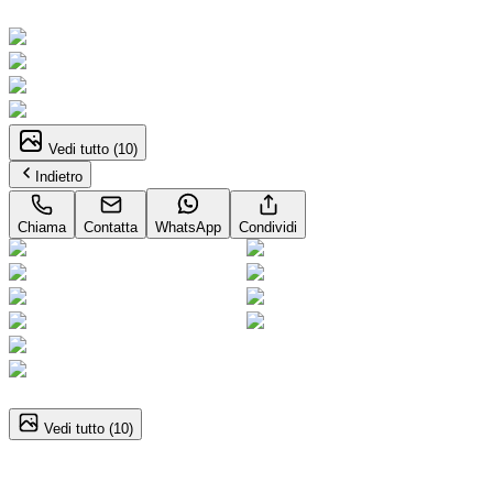
Neopatentati
Vedi tutto (
10
)
Indietro
Chiama
Contatta
WhatsApp
Condividi
1
/
10
Vedi tutto (
10
)
Suzuki Vitara (4A Serie)