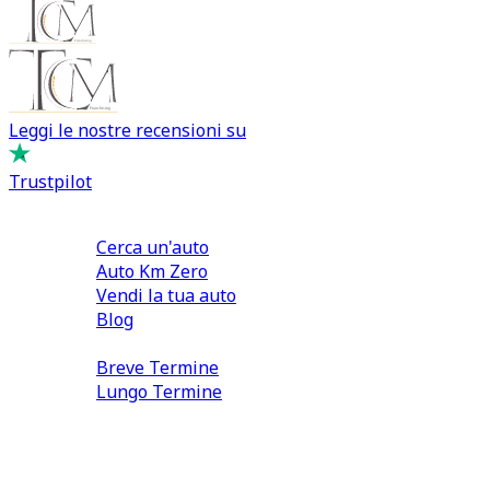
Leggi le nostre recensioni su
Trustpilot
Comprare e Vendere
Cerca un'auto
Auto Km Zero
Vendi la tua auto
Blog
Noleggio
Breve Termine
Lungo Termine
0110566970
direzione@tcmfranchising.it
tcmfranchisingsrl@pec.it