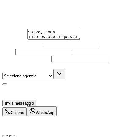
Un'occasione in pronta consegna. Richiedi subito
informazioni senza impegno per non perdere questa
auto.
Messaggio
Nome e cognome
Email
Telefono
(facoltativo)
Agenzia
(facoltativo)
Acconsento al trattamento dei miei dati personali da
parte di TuaCar. Posso revocare il consenso in qualsiasi
momento con effetto per il futuro.
Invia messaggio
Chiama
WhatsApp