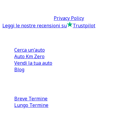
P.IVA: 13073640016
Termini & Condizioni -
Privacy Policy
Leggi le nostre recensioni su
Trustpilot
Comprare e Vendere
Cerca un'auto
Auto Km Zero
Vendi la tua auto
Blog
Noleggio
Breve Termine
Lungo Termine
0110566970
direzione@tcmfranchising.it
tcmfranchisingsrl@pec.it