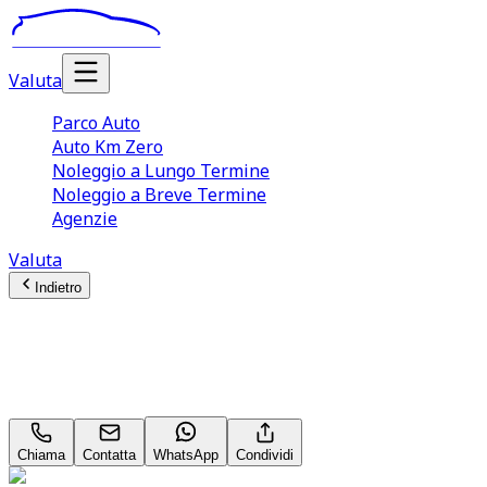
Valuta
Parco Auto
Auto Km Zero
Noleggio a Lungo Termine
Noleggio a Breve Termine
Agenzie
Valuta
Indietro
Suzuki Vitara (4A Serie)
1.4 110CV Hybrid 4WD AllGrip A/T Cool+ Neopatentati
Chiama
Contatta
WhatsApp
Condividi