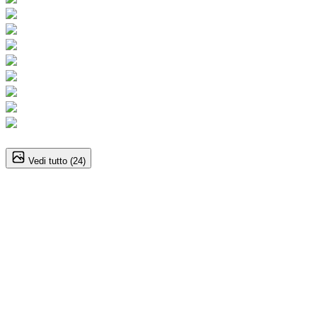
1
/
24
Vedi tutto (
24
)
Suzuki Vitara (4A Serie)
1.4 110CV Hybrid 4WD AllGrip A/T Cool+
29.900
€
27.900
€
Annuncio del
25/02/26
con
25
visite