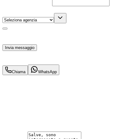
Telefono
(facoltativo)
Agenzia
(facoltativo)
Acconsento al trattamento dei miei dati personali da
parte di TuaCar. Posso revocare il consenso in qualsiasi
momento con effetto per il futuro.
Invia messaggio
29.900
€
27.900
€
Chiama
WhatsApp
Annuncio del
25/02/26
con
25
visite
Hai bisogno di informazioni?
Un'occasione in pronta consegna. Richiedi subito
informazioni senza impegno per non perdere questa
auto.