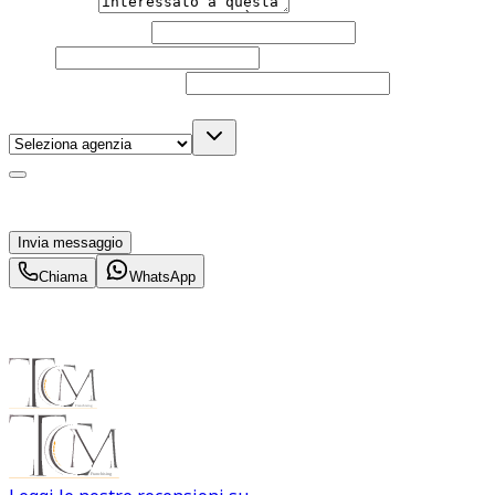
Messaggio
Nome e cognome
Email
Telefono
(facoltativo)
Agenzia
(facoltativo)
Acconsento al trattamento dei miei dati personali da
parte di TuaCar. Posso revocare il consenso in qualsiasi
momento con effetto per il futuro.
Invia messaggio
Chiama
WhatsApp