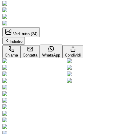
Vedi tutto (
24
)
Indietro
Chiama
Contatta
WhatsApp
Condividi