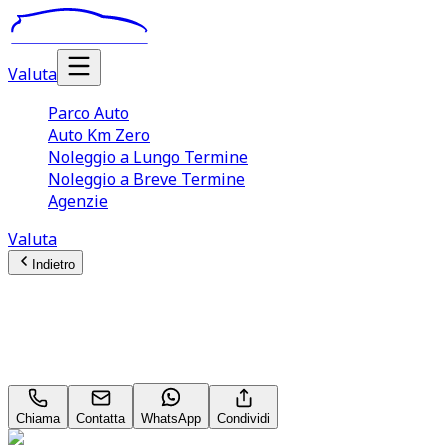
Valuta
Parco Auto
Auto Km Zero
Noleggio a Lungo Termine
Noleggio a Breve Termine
Agenzie
Valuta
Indietro
Suzuki Vitara (4A Serie)
1.4 110CV Hybrid 4WD AllGrip A/T Cool+
Chiama
Contatta
WhatsApp
Condividi