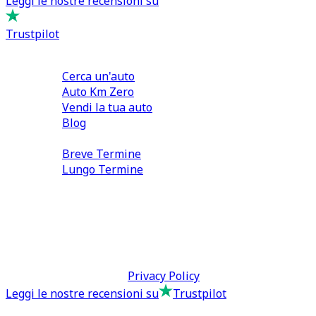
Leggi le nostre recensioni su
Trustpilot
Comprare e Vendere
Cerca un'auto
Auto Km Zero
Vendi la tua auto
Blog
Noleggio
Breve Termine
Lungo Termine
0110566970
direzione@tcmfranchising.it
tcmfranchisingsrl@pec.it
P.IVA: 13073640016
Termini & Condizioni -
Privacy Policy
Leggi le nostre recensioni su
Trustpilot