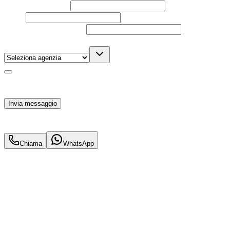
Nome e cognome
Email
Telefono
(facoltativo)
Agenzia
(facoltativo)
Acconsento al trattamento dei miei dati personali da
parte di TuaCar. Posso revocare il consenso in qualsiasi
momento con effetto per il futuro.
Invia messaggio
18.800
€
16.500
€
Chiama
WhatsApp
Annuncio del
05/05/26
con
31
visite
Hai bisogno di informazioni?
Un'occasione in pronta consegna. Richiedi subito
informazioni senza impegno per non perdere questa
auto.