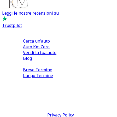
Leggi le nostre recensioni su
Trustpilot
Comprare e Vendere
Cerca un'auto
Auto Km Zero
Vendi la tua auto
Blog
Noleggio
Breve Termine
Lungo Termine
0110566970
direzione@tcmfranchising.it
tcmfranchisingsrl@pec.it
P.IVA: 13073640016
Termini & Condizioni -
Privacy Policy