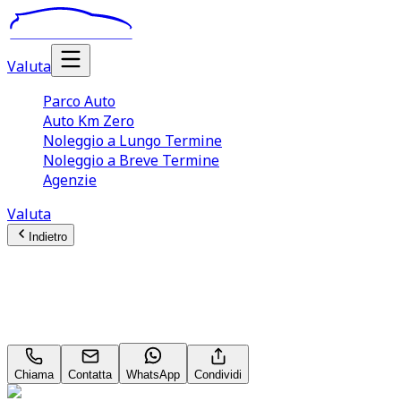
Valuta
Parco Auto
Auto Km Zero
Noleggio a Lungo Termine
Noleggio a Breve Termine
Agenzie
Valuta
Indietro
Peugeot 208 (2A Serie)
1.2 PureTech 100CV S&S 5p. Allure
Chiama
Contatta
WhatsApp
Condividi