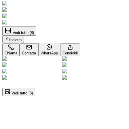
Vedi tutto (
8
)
Indietro
Chiama
Contatta
WhatsApp
Condividi
1
/
8
Vedi tutto (
8
)
Peugeot 208 (2A Serie)
1.2 PureTech 100CV S&S 5p. Allure