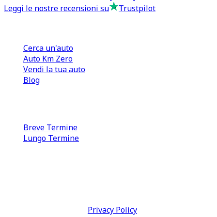
Leggi le nostre recensioni su
Trustpilot
Comprare e Vendere
Cerca un'auto
Auto Km Zero
Vendi la tua auto
Blog
Noleggio
Breve Termine
Lungo Termine
0110566970
direzione@tcmfranchising.it
tcmfranchisingsrl@pec.it
P.IVA: 13073640016
Termini & Condizioni -
Privacy Policy