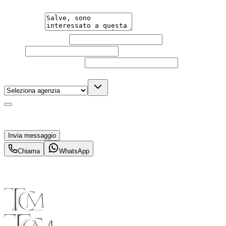
Messaggio
Nome e cognome
Email
Telefono
(facoltativo)
Agenzia
(facoltativo)
Acconsento al trattamento dei miei dati personali da
parte di TuaCar. Posso revocare il consenso in qualsiasi
momento con effetto per il futuro.
Invia messaggio
Chiama
WhatsApp