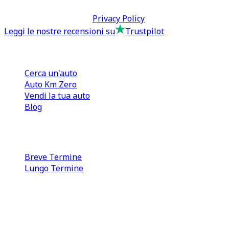
Termini & Condizioni -
Privacy Policy
Leggi le nostre recensioni su
Trustpilot
Comprare e Vendere
Cerca un'auto
Auto Km Zero
Vendi la tua auto
Blog
Noleggio
Breve Termine
Lungo Termine
0110566970
direzione@tcmfranchising.it
tcmfranchisingsrl@pec.it
P.IVA: 13073640016