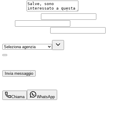
Messaggio
Nome e cognome
Email
Telefono
(facoltativo)
Agenzia
(facoltativo)
Acconsento al trattamento dei miei dati personali da
parte di TuaCar. Posso revocare il consenso in qualsiasi
momento con effetto per il futuro.
Invia messaggio
18.800
€
16.500
€
Chiama
WhatsApp
Annuncio del
01/04/26
con
9
visite
Hai bisogno di informazioni?
Un'occasione in pronta consegna. Richiedi subito