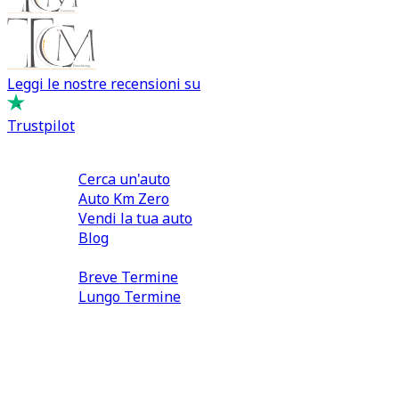
Leggi le nostre recensioni su
Trustpilot
Comprare e Vendere
Cerca un'auto
Auto Km Zero
Vendi la tua auto
Blog
Noleggio
Breve Termine
Lungo Termine
0110566970
direzione@tcmfranchising.it
tcmfranchisingsrl@pec.it
P.IVA: 13073640016