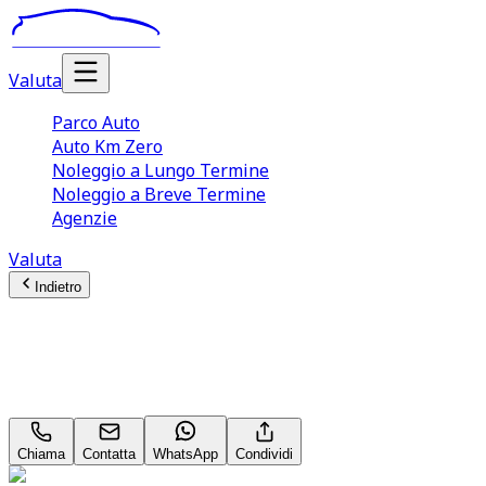
Valuta
Parco Auto
Auto Km Zero
Noleggio a Lungo Termine
Noleggio a Breve Termine
Agenzie
Valuta
Indietro
Peugeot 208 (2A Serie)
1.2 PureTech 100CV S&S 5p. Allure
Chiama
Contatta
WhatsApp
Condividi