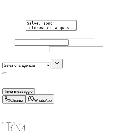
informazioni senza impegno per non perdere questa
auto.
Messaggio
Nome e cognome
Email
Telefono
(facoltativo)
Agenzia
(facoltativo)
Acconsento al trattamento dei miei dati personali da
parte di TuaCar. Posso revocare il consenso in qualsiasi
momento con effetto per il futuro.
Invia messaggio
Chiama
WhatsApp