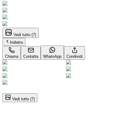
Vedi tutto (
7
)
Indietro
Chiama
Contatta
WhatsApp
Condividi
1
/
7
Vedi tutto (
7
)
Peugeot 208 (2A Serie)
1.2 PureTech 100CV S&S 5p. Allure