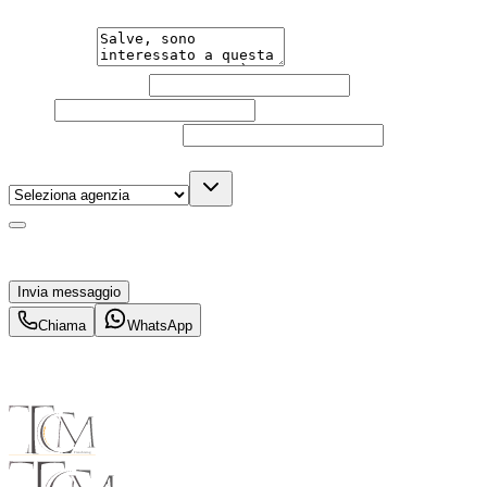
Messaggio
Nome e cognome
Email
Telefono
(facoltativo)
Agenzia
(facoltativo)
Acconsento al trattamento dei miei dati personali da
parte di TuaCar. Posso revocare il consenso in qualsiasi
momento con effetto per il futuro.
Invia messaggio
Chiama
WhatsApp