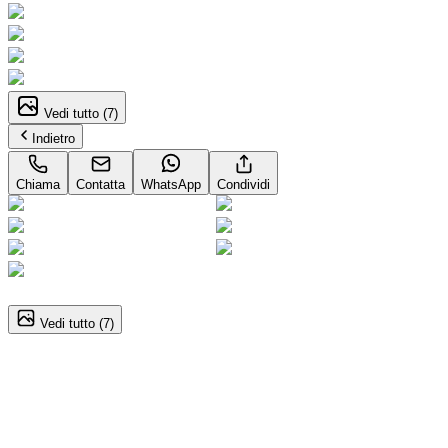
Vedi tutto (
7
)
Indietro
Chiama
Contatta
WhatsApp
Condividi
1
/
7
Vedi tutto (
7
)
Peugeot 208 (2A Serie)
1.2 PureTech 100CV S&S 5p. Allure