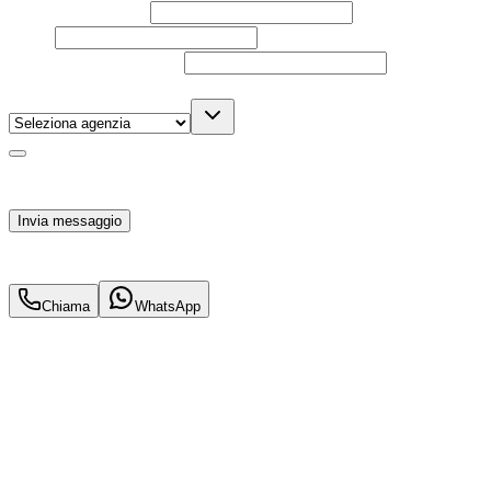
Nome e cognome
Email
Telefono
(facoltativo)
Agenzia
(facoltativo)
Acconsento al trattamento dei miei dati personali da
parte di TuaCar. Posso revocare il consenso in qualsiasi
momento con effetto per il futuro.
Invia messaggio
18.800
€
16.500
€
Chiama
WhatsApp
Annuncio del
25/02/26
con
33
visite
Hai bisogno di informazioni?
Un'occasione in pronta consegna. Richiedi subito
informazioni senza impegno per non perdere questa
auto.