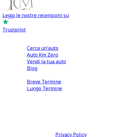
Leggi le nostre recensioni su
Trustpilot
Comprare e Vendere
Cerca un'auto
Auto Km Zero
Vendi la tua auto
Blog
Noleggio
Breve Termine
Lungo Termine
0110566970
direzione@tcmfranchising.it
tcmfranchisingsrl@pec.it
P.IVA: 13073640016
Termini & Condizioni -
Privacy Policy