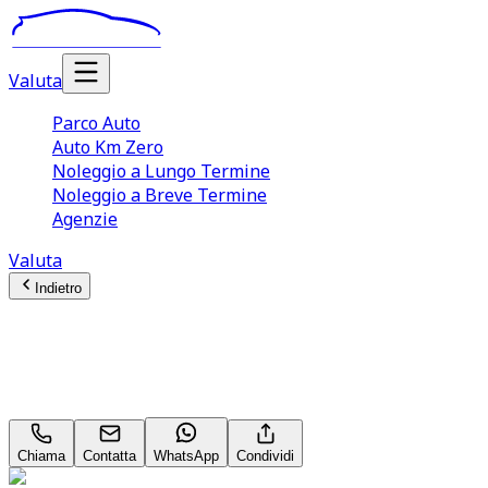
Valuta
Parco Auto
Auto Km Zero
Noleggio a Lungo Termine
Noleggio a Breve Termine
Agenzie
Valuta
Indietro
Peugeot 208 (2A Serie)
1.2 PureTech 100CV S&S 5p. Allure
Chiama
Contatta
WhatsApp
Condividi