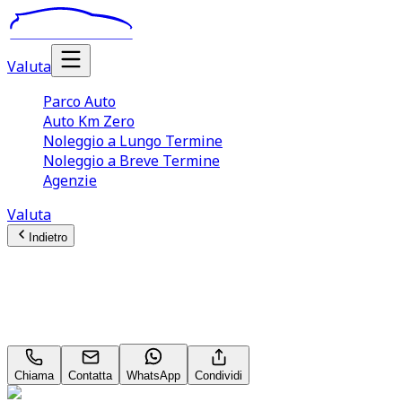
Valuta
Parco Auto
Auto Km Zero
Noleggio a Lungo Termine
Noleggio a Breve Termine
Agenzie
Valuta
Indietro
Peugeot 208 (2A Serie)
1.2 PureTech 100CV S&S 5p. Allure Neopatentati
Chiama
Contatta
WhatsApp
Condividi