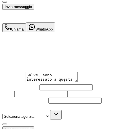
Invia messaggio
18.900
€
16.400
€
Chiama
WhatsApp
Annuncio del
02/02/26
con
40
visite
Hai bisogno di informazioni?
Un'occasione in pronta consegna. Richiedi subito informa
Messaggio
Nome e cognome
Email
Telefono
(facoltativo)
Agenzia
(facoltativo)
Acconsento al trattamento dei miei dati personali da part