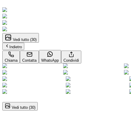
Neopatentati
Vedi tutto (
30
)
Indietro
Chiama
Contatta
WhatsApp
Condividi
1
/
30
Vedi tutto (
30
)
Peugeot 208 (2A Serie)