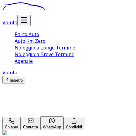
Valuta
Parco Auto
Auto Km Zero
Noleggio a Lungo Termine
Noleggio a Breve Termine
Agenzie
Valuta
Indietro
Nissan Qashqai (3A Serie)
158CV MHEV Xtronic Tekna ‑ QBE
Chiama
Contatta
WhatsApp
Condividi