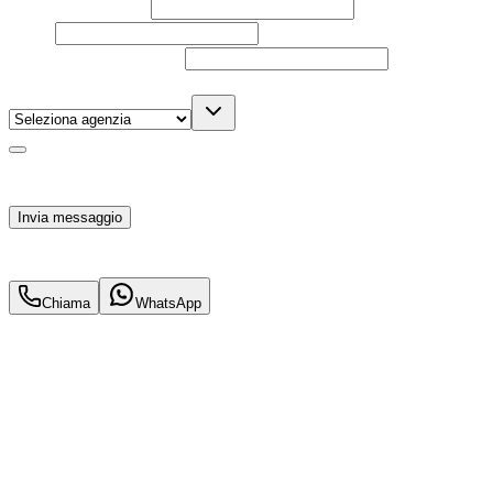
Nome e cognome
Email
Telefono
(facoltativo)
Agenzia
(facoltativo)
Acconsento al trattamento dei miei dati personali da
parte di TuaCar. Posso revocare il consenso in qualsiasi
momento con effetto per il futuro.
Invia messaggio
31.900
€
29.900
€
Chiama
WhatsApp
Annuncio del
20/04/26
con
15
visite
Hai bisogno di informazioni?
Un'occasione in pronta consegna. Richiedi subito
informazioni senza impegno per non perdere questa
auto.