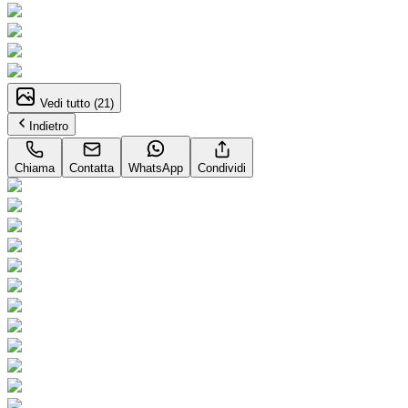
Vedi tutto (
21
)
Indietro
Chiama
Contatta
WhatsApp
Condividi