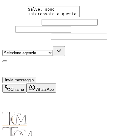
Messaggio
Nome e cognome
Email
Telefono
(facoltativo)
Agenzia
(facoltativo)
Acconsento al trattamento dei miei dati personali da
parte di TuaCar. Posso revocare il consenso in qualsiasi
momento con effetto per il futuro.
Invia messaggio
Chiama
WhatsApp