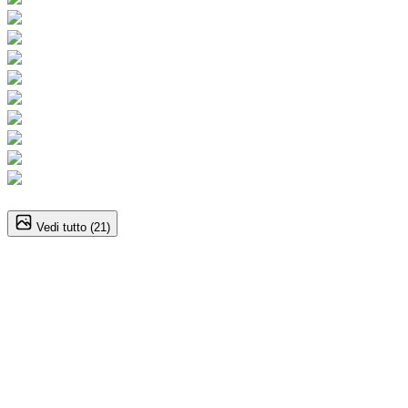
1
/
21
Vedi tutto (
21
)
Nissan Qashqai (3A Serie)
158CV MHEV Xtronic Tekna ‑ QBE
31.900
€
29.900
€
Annuncio del
20/04/26
con
15
visite