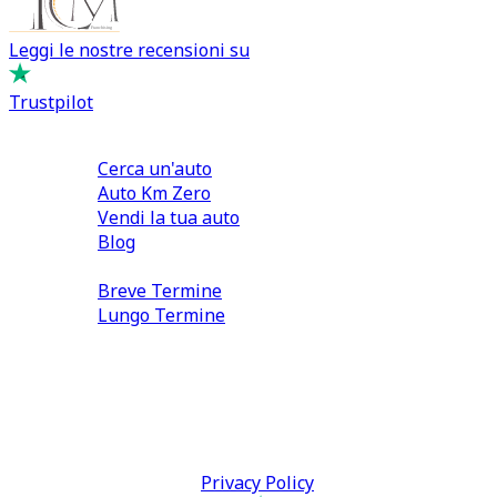
Leggi le nostre recensioni su
Trustpilot
Comprare e Vendere
Cerca un'auto
Auto Km Zero
Vendi la tua auto
Blog
Noleggio
Breve Termine
Lungo Termine
0110566970
direzione@tcmfranchising.it
tcmfranchisingsrl@pec.it
P.IVA: 13073640016
Termini & Condizioni -
Privacy Policy