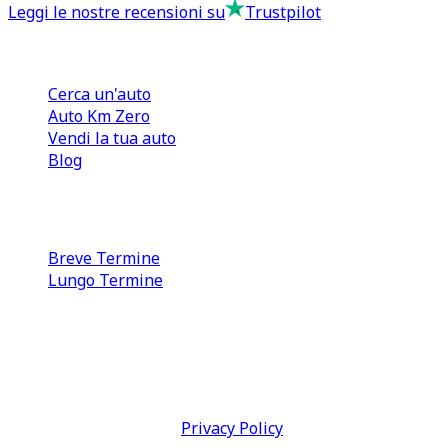
Leggi le nostre recensioni su
Trustpilot
Comprare e Vendere
Cerca un'auto
Auto Km Zero
Vendi la tua auto
Blog
Noleggio
Breve Termine
Lungo Termine
0110566970
direzione@tcmfranchising.it
tcmfranchisingsrl@pec.it
P.IVA: 13073640016
Termini & Condizioni -
Privacy Policy