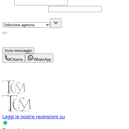
Email
Telefono
(facoltativo)
Agenzia
(facoltativo)
Acconsento al trattamento dei miei dati personali da
parte di TuaCar. Posso revocare il consenso in qualsiasi
momento con effetto per il futuro.
Invia messaggio
Chiama
WhatsApp
Leggi le nostre recensioni su