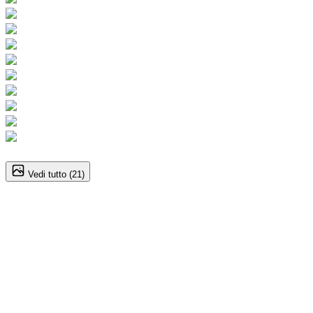
1
/
21
Vedi tutto (
21
)
Nissan Qashqai (3A Serie)
158CV MHEV Xtronic Tekna
32.900
€
29.900
€
Annuncio del
26/05/26
con
33
visite