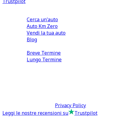
Trustpilot
Comprare e Vendere
Cerca un'auto
Auto Km Zero
Vendi la tua auto
Blog
Noleggio
Breve Termine
Lungo Termine
0110566970
direzione@tcmfranchising.it
tcmfranchisingsrl@pec.it
P.IVA: 13073640016
Termini & Condizioni -
Privacy Policy
Leggi le nostre recensioni su
Trustpilot
Comprare e Vendere