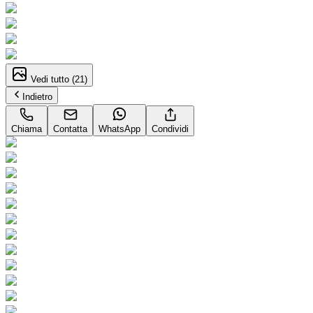
Vedi tutto (
21
)
Indietro
Chiama
Contatta
WhatsApp
Condividi