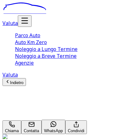
Valuta
Parco Auto
Auto Km Zero
Noleggio a Lungo Termine
Noleggio a Breve Termine
Agenzie
Valuta
Indietro
Nissan Qashqai (3A Serie)
158CV MHEV Xtronic Tekna
Chiama
Contatta
WhatsApp
Condividi