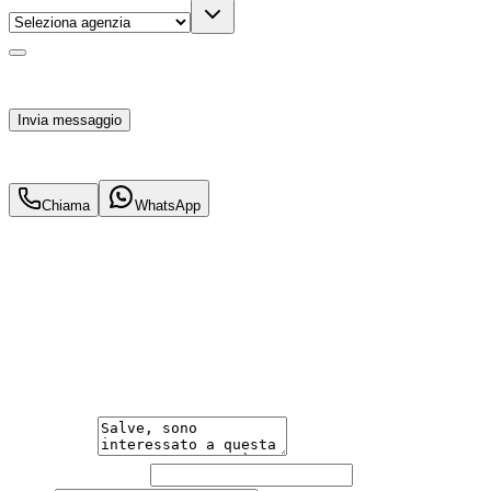
Acconsento al trattamento dei miei dati personali da
parte di TuaCar. Posso revocare il consenso in qualsiasi
momento con effetto per il futuro.
Invia messaggio
32.900
€
29.900
€
Chiama
WhatsApp
Annuncio del
26/05/26
con
33
visite
Hai bisogno di informazioni?
Un'occasione in pronta consegna. Richiedi subito
informazioni senza impegno per non perdere questa
auto.
Messaggio
Nome e cognome