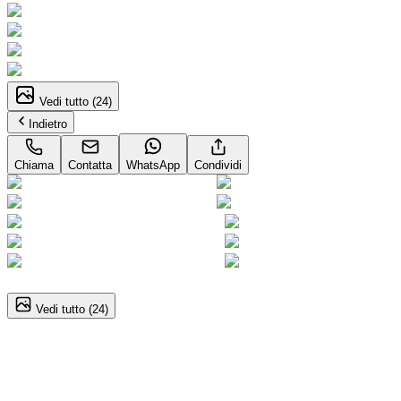
Vedi tutto (
24
)
Indietro
Chiama
Contatta
WhatsApp
Condividi
1
/
24
Vedi tutto (
24
)
Nissan Qashqai (3A Serie)