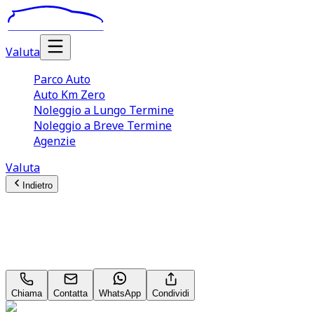
Valuta
Parco Auto
Auto Km Zero
Noleggio a Lungo Termine
Noleggio a Breve Termine
Agenzie
Valuta
Indietro
Nissan Qashqai (3A Serie)
158CV MHEV 4WD Xtronic N‑Connecta
Chiama
Contatta
WhatsApp
Condividi