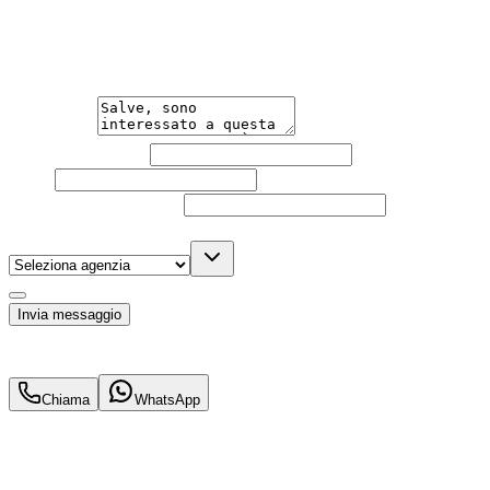
Hai bisogno di informazioni?
Un'occasione in pronta consegna. Richiedi subito informa
Messaggio
Nome e cognome
Email
Telefono
(facoltativo)
Agenzia
(facoltativo)
Acconsento al trattamento dei miei dati personali da part
Invia messaggio
32.900
€
29.900
€
Chiama
WhatsApp
Annuncio del
20/03/26
con
7
visite
Hai bisogno di informazioni?