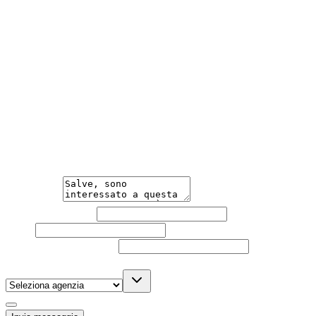
Valore Protetto
Salta la svalutazione iniziale del nuovo, proteggendo da sub
Vasta Scelta e Consegna a Domicilio
Scegli da un parco auto tra i più grandi d'Italia, con conseg
Meno Burocrazia
Acquisto facile e veloce, con una burocrazia ridotta al mini
Hai bisogno di informazioni?
Un'occasione in pronta consegna. Richiedi subito informa
Messaggio
Nome e cognome
Email
Telefono
(facoltativo)
Agenzia
(facoltativo)
Acconsento al trattamento dei miei dati personali da part