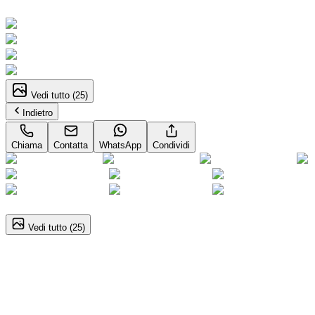
Neopatentati
Vedi tutto (
25
)
Indietro
Chiama
Contatta
WhatsApp
Condividi
1
/
25
Vedi tutto (
25
)
Jeep Avenger
1.2 Turbo 101CV Summit Neopatentati