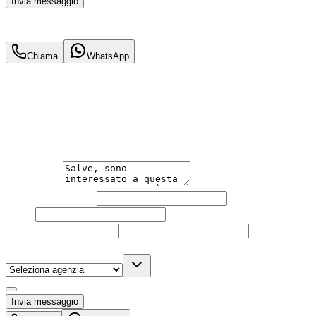
Invia messaggio
24.900
€
22.900
€
Chiama
WhatsApp
Annuncio del
26/05/26
con
44
visite
Hai bisogno di informazioni?
Un'occasione in pronta consegna. Richiedi subito informa
Messaggio
Nome e cognome
Email
Telefono
(facoltativo)
Agenzia
(facoltativo)
Acconsento al trattamento dei miei dati personali da part
Invia messaggio