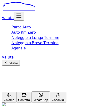
Valuta
Parco Auto
Auto Km Zero
Noleggio a Lungo Termine
Noleggio a Breve Termine
Agenzie
Valuta
Indietro
Jeep Avenger
1.2 Turbo 101CV Summit Neopatentati
Chiama
Contatta
WhatsApp
Condividi