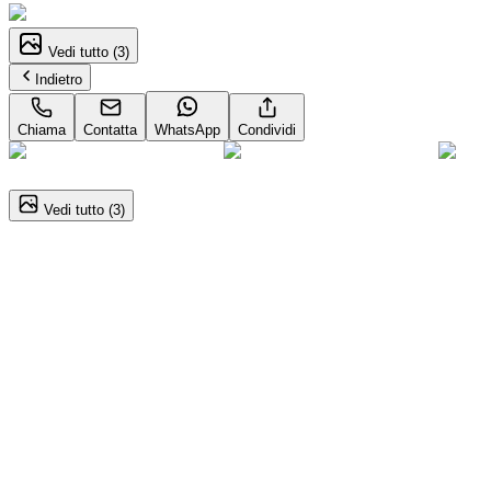
Vedi tutto (
3
)
Indietro
Chiama
Contatta
WhatsApp
Condividi
1
/
3
Vedi tutto (
3
)
Ford TRANSIT (2014)
2.0 TDCi EcoBlue 130CV Furgone Aut. PM‑TM 310 Tren
26.900
€
25.000
€
Annuncio del
23/08/25
con
18
visite
Dettagli del veicolo