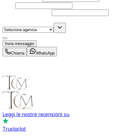
Email
Telefono
(facoltativo)
Agenzia
(facoltativo)
Acconsento al trattamento dei miei dati personali da part
Invia messaggio
Chiama
WhatsApp
Leggi le nostre recensioni su
Trustpilot