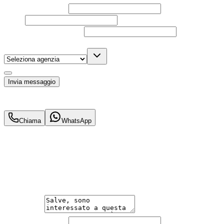
Nome e cognome
Email
Telefono
(facoltativo)
Agenzia
(facoltativo)
Acconsento al trattamento dei miei dati personali da part
Invia messaggio
26.900
€
25.000
€
Chiama
WhatsApp
Annuncio del
23/08/25
con
18
visite
Hai bisogno di informazioni?
Un'occasione in pronta consegna. Richiedi subito informa
Messaggio
Nome e cognome