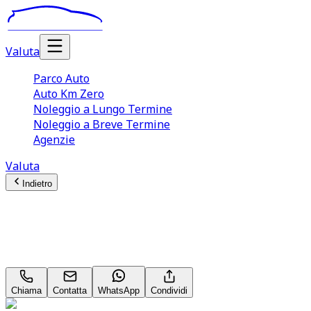
Valuta
Parco Auto
Auto Km Zero
Noleggio a Lungo Termine
Noleggio a Breve Termine
Agenzie
Valuta
Indietro
Ford TRANSIT (2014)
2.0 TDCi EcoBlue 130CV Furgone Aut. PM‑TM 310 Tren
Chiama
Contatta
WhatsApp
Condividi