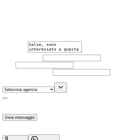
Hai bisogno di informazioni?
Un'occasione in pronta consegna. Richiedi subito
informazioni senza impegno per non perdere questa
auto.
Messaggio
Nome e cognome
Email
Telefono
(facoltativo)
Agenzia
(facoltativo)
Acconsento al trattamento dei miei dati personali da
parte di TuaCar. Posso revocare il consenso in qualsiasi
momento con effetto per il futuro.
Invia messaggio
27.000
€
25.000
€