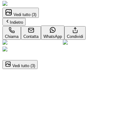
Vedi tutto (
3
)
Indietro
Chiama
Contatta
WhatsApp
Condividi
1
/
3
Vedi tutto (
3
)
Ford TRANSIT (2014)
2.0 TDCi EcoBlue 130CV Furgone Aut. PM‑TM 310 Tren
27.000
€
25.000
€
Annuncio del
23/08/25
con
21
visite
Dettagli del veicolo