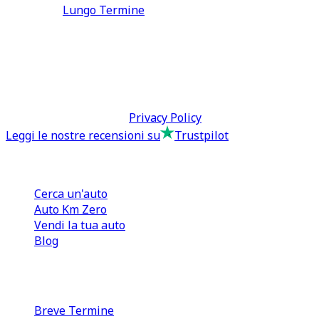
Lungo Termine
0110566970
direzione@tcmfranchising.it
tcmfranchisingsrl@pec.it
P.IVA: 13073640016
Termini & Condizioni -
Privacy Policy
Leggi le nostre recensioni su
Trustpilot
Comprare e Vendere
Cerca un'auto
Auto Km Zero
Vendi la tua auto
Blog
Noleggio
Breve Termine