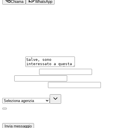
Chiama
WhatsApp
Annuncio del
23/08/25
con
21
visite
Hai bisogno di informazioni?
Un'occasione in pronta consegna. Richiedi subito
informazioni senza impegno per non perdere questa
auto.
Messaggio
Nome e cognome
Email
Telefono
(facoltativo)
Agenzia
(facoltativo)
Acconsento al trattamento dei miei dati personali da
parte di TuaCar. Posso revocare il consenso in qualsiasi
momento con effetto per il futuro.
Invia messaggio