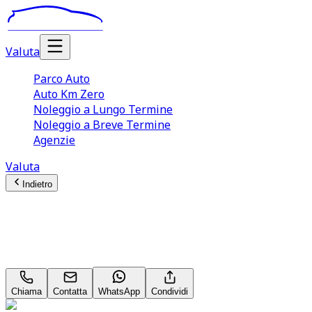
Valuta
Parco Auto
Auto Km Zero
Noleggio a Lungo Termine
Noleggio a Breve Termine
Agenzie
Valuta
Indietro
Ford TRANSIT (2014)
2.0 TDCi EcoBlue 130CV Furgone Aut. PM‑TM 310 Tren
Chiama
Contatta
WhatsApp
Condividi