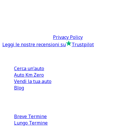
0110566970
direzione@tcmfranchising.it
tcmfranchisingsrl@pec.it
P.IVA: 13073640016
Termini & Condizioni -
Privacy Policy
Leggi le nostre recensioni su
Trustpilot
Comprare e Vendere
Cerca un'auto
Auto Km Zero
Vendi la tua auto
Blog
Noleggio
Breve Termine
Lungo Termine