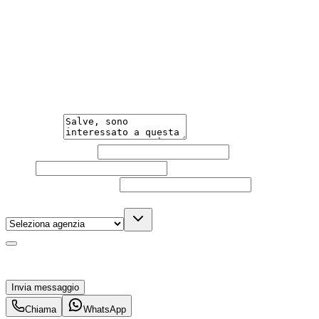
Hai bisogno di informazioni?
Un'occasione in pronta consegna. Richiedi subito
informazioni senza impegno per non perdere questa
auto.
Messaggio
Nome e cognome
Email
Telefono
(facoltativo)
Agenzia
(facoltativo)
Acconsento al trattamento dei miei dati personali da
parte di TuaCar. Posso revocare il consenso in qualsiasi
momento con effetto per il futuro.
Invia messaggio
Chiama
WhatsApp