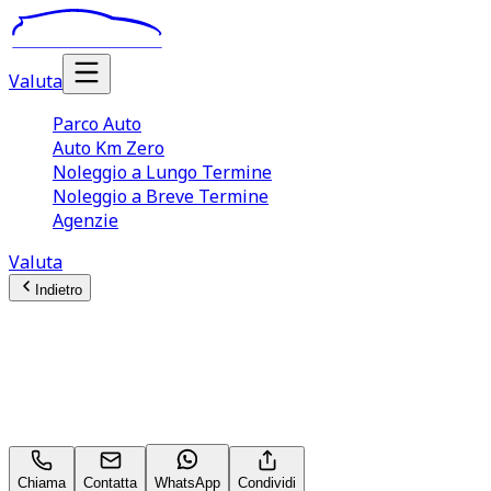
Valuta
Parco Auto
Auto Km Zero
Noleggio a Lungo Termine
Noleggio a Breve Termine
Agenzie
Valuta
Indietro
Fiat 600
136CV(145CV) Hybrid MHEV DCT La Prima II
Neopatentati
Chiama
Contatta
WhatsApp
Condividi