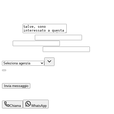
Un'occasione in pronta consegna. Richiedi subito
informazioni senza impegno per non perdere questa
auto.
Messaggio
Nome e cognome
Email
Telefono
(facoltativo)
Agenzia
(facoltativo)
Acconsento al trattamento dei miei dati personali da
parte di TuaCar. Posso revocare il consenso in qualsiasi
momento con effetto per il futuro.
Invia messaggio
25.700
€
22.900
€
Chiama
WhatsApp
Annuncio del
20/03/26
con
33
visite