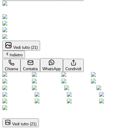
Neopatentati
Vedi tutto (
21
)
Indietro
Chiama
Contatta
WhatsApp
Condividi
1
/
21
Vedi tutto (
21
)