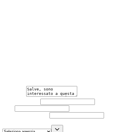
Vasta Scelta e Consegna a Domicilio
Scegli da un parco auto tra i più grandi d'Italia, con
consegna a domicilio.
Meno Burocrazia
Acquisto facile e veloce, con una burocrazia ridotta al
minimo.
Hai bisogno di informazioni?
Un'occasione in pronta consegna. Richiedi subito
informazioni senza impegno per non perdere questa
auto.
Messaggio
Nome e cognome
Email
Telefono
(facoltativo)
Agenzia
(facoltativo)