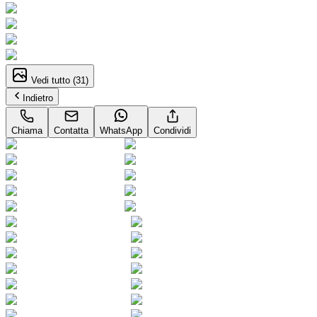
Vedi tutto (
31
)
Indietro
Chiama
Contatta
WhatsApp
Condividi