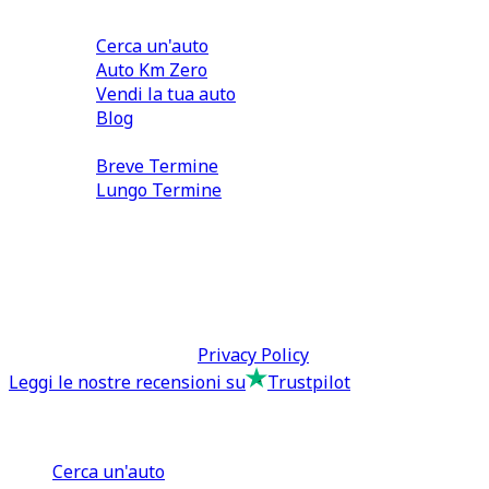
Comprare e Vendere
Cerca un'auto
Auto Km Zero
Vendi la tua auto
Blog
Noleggio
Breve Termine
Lungo Termine
0110566970
direzione@tcmfranchising.it
tcmfranchisingsrl@pec.it
P.IVA: 13073640016
Termini & Condizioni -
Privacy Policy
Leggi le nostre recensioni su
Trustpilot
Comprare e Vendere
Cerca un'auto