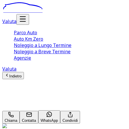
Valuta
Parco Auto
Auto Km Zero
Noleggio a Lungo Termine
Noleggio a Breve Termine
Agenzie
Valuta
Indietro
Cupra Formentor
2.0 TSI 333CV 4Drive DSG VZ
Chiama
Contatta
WhatsApp
Condividi