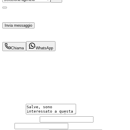
Acconsento al trattamento dei miei dati personali da
parte di TuaCar. Posso revocare il consenso in qualsiasi
momento con effetto per il futuro.
Invia messaggio
42.900
€
39.900
€
Chiama
WhatsApp
Annuncio del
09/03/26
con
10
visite
Hai bisogno di informazioni?
Un'occasione in pronta consegna. Richiedi subito
informazioni senza impegno per non perdere questa
auto.
Messaggio
Nome e cognome
Email