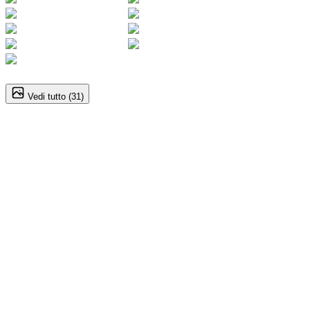
1
/
31
Vedi tutto (
31
)
Cupra Formentor
2.0 TSI 333CV 4Drive DSG VZ
42.900
€
39.900
€
Annuncio del
09/03/26
con
10
visite
Dettagli del veicolo
Automatico