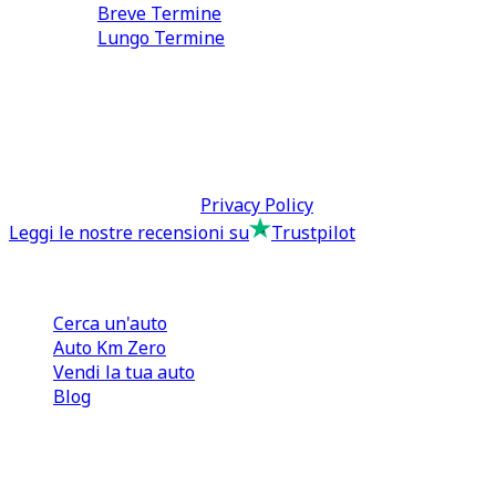
Breve Termine
Lungo Termine
0110566970
direzione@tcmfranchising.it
tcmfranchisingsrl@pec.it
P.IVA: 13073640016
Termini & Condizioni -
Privacy Policy
Leggi le nostre recensioni su
Trustpilot
Comprare e Vendere
Cerca un'auto
Auto Km Zero
Vendi la tua auto
Blog
Noleggio