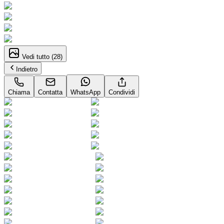
Vedi tutto (
28
)
Indietro
Chiama
Contatta
WhatsApp
Condividi