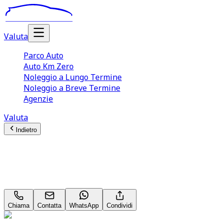
Valuta
Parco Auto
Auto Km Zero
Noleggio a Lungo Termine
Noleggio a Breve Termine
Agenzie
Valuta
Indietro
Audi Q5 (3A Serie)
Sportback TDI 204CV mHEV+ quattro S tronic S line
Chiama
Contatta
WhatsApp
Condividi