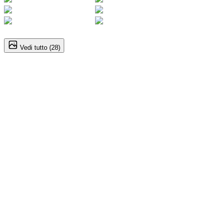
1
/
28
Vedi tutto (
28
)
Audi Q5 (3A Serie)
Sportback TDI 204CV mHEV+ quattro S tronic S line
63.500
€
60.800
€
Annuncio del
25/02/26
con
11
visite
Dettagli del veicolo
Automatico
150kW (204CV)
Ibrida