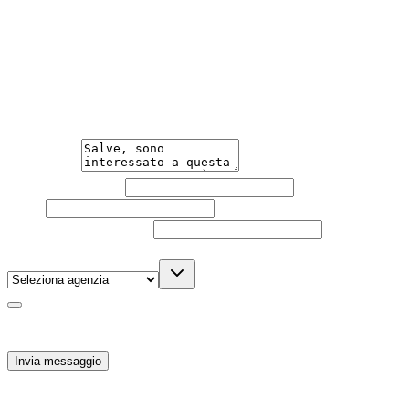
Hai bisogno di informazioni?
Un'occasione in pronta consegna. Richiedi subito
informazioni senza impegno per non perdere questa
auto.
Messaggio
Nome e cognome
Email
Telefono
(facoltativo)
Agenzia
(facoltativo)
Acconsento al trattamento dei miei dati personali da
parte di TuaCar. Posso revocare il consenso in qualsiasi
momento con effetto per il futuro.
Invia messaggio
63.500
€
60.800
€