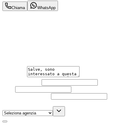
Chiama
WhatsApp
Annuncio del
25/02/26
con
11
visite
Hai bisogno di informazioni?
Un'occasione in pronta consegna. Richiedi subito
informazioni senza impegno per non perdere questa
auto.
Messaggio
Nome e cognome
Email
Telefono
(facoltativo)
Agenzia
(facoltativo)
Acconsento al trattamento dei miei dati personali da
parte di TuaCar. Posso revocare il consenso in qualsiasi
momento con effetto per il futuro.