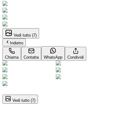
Vedi tutto (
7
)
Indietro
Chiama
Contatta
WhatsApp
Condividi
1
/
7
Vedi tutto (
7
)
Audi A5 (3A Serie)
Avant TDI 204CV mHEV+ S tronic S line Edition