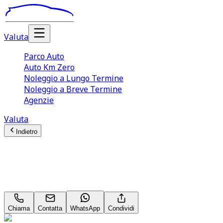
Valuta
Parco Auto
Auto Km Zero
Noleggio a Lungo Termine
Noleggio a Breve Termine
Agenzie
Valuta
Indietro
Audi A5 (3A Serie)
Avant TDI 204CV mHEV+ S tronic S line Edition
Chiama
Contatta
WhatsApp
Condividi