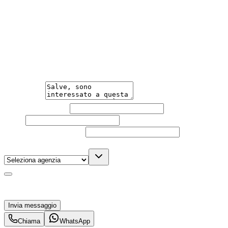
Hai bisogno di informazioni?
Un'occasione in pronta consegna. Richiedi subito
informazioni senza impegno per non perdere questa
auto.
Messaggio
Nome e cognome
Email
Telefono
(facoltativo)
Agenzia
(facoltativo)
Acconsento al trattamento dei miei dati personali da
parte di TuaCar. Posso revocare il consenso in qualsiasi
momento con effetto per il futuro.
Invia messaggio
Chiama
WhatsApp