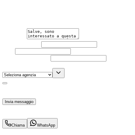
Un'occasione in pronta consegna. Richiedi subito
informazioni senza impegno per non perdere questa
auto.
Messaggio
Nome e cognome
Email
Telefono
(facoltativo)
Agenzia
(facoltativo)
Acconsento al trattamento dei miei dati personali da
parte di TuaCar. Posso revocare il consenso in qualsiasi
momento con effetto per il futuro.
Invia messaggio
57.700
€
54.900
€
Chiama
WhatsApp
Annuncio del
12/11/25
con
24
visite