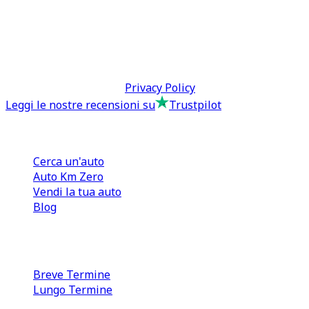
0110566970
direzione@tcmfranchising.it
tcmfranchisingsrl@pec.it
P.IVA: 13073640016
Termini & Condizioni -
Privacy Policy
Leggi le nostre recensioni su
Trustpilot
Comprare e Vendere
Cerca un'auto
Auto Km Zero
Vendi la tua auto
Blog
Noleggio
Breve Termine
Lungo Termine