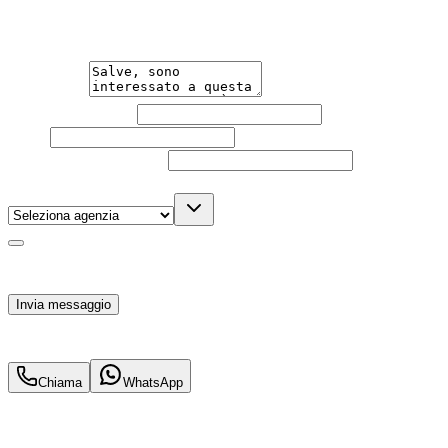
informazioni senza impegno per non perdere questa
auto.
Messaggio
Nome e cognome
Email
Telefono
(facoltativo)
Agenzia
(facoltativo)
Acconsento al trattamento dei miei dati personali da
parte di TuaCar. Posso revocare il consenso in qualsiasi
momento con effetto per il futuro.
Invia messaggio
53.800
€
50.900
€
Chiama
WhatsApp
Annuncio del
03/09/25
con
21
visite