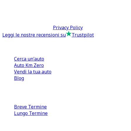
direzione@tcmfranchising.it
tcmfranchisingsrl@pec.it
P.IVA: 13073640016
Termini & Condizioni -
Privacy Policy
Leggi le nostre recensioni su
Trustpilot
Comprare e Vendere
Cerca un'auto
Auto Km Zero
Vendi la tua auto
Blog
Noleggio
Breve Termine
Lungo Termine
0110566970
direzione@tcmfranchising.it