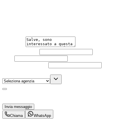
Hai bisogno di informazioni?
Un'occasione in pronta consegna. Richiedi subito
informazioni senza impegno per non perdere questa
auto.
Messaggio
Nome e cognome
Email
Telefono
(facoltativo)
Agenzia
(facoltativo)
Acconsento al trattamento dei miei dati personali da
parte di TuaCar. Posso revocare il consenso in qualsiasi
momento con effetto per il futuro.
Invia messaggio
Chiama
WhatsApp