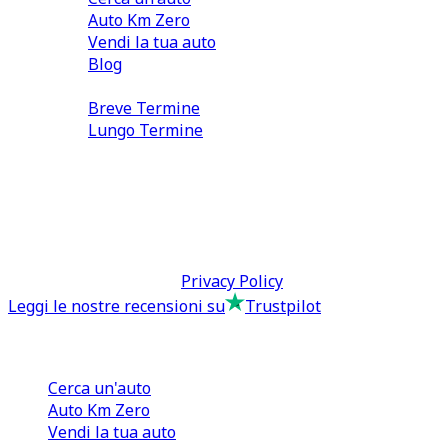
Auto Km Zero
Vendi la tua auto
Blog
Noleggio
Breve Termine
Lungo Termine
0110566970
direzione@tcmfranchising.it
tcmfranchisingsrl@pec.it
P.IVA: 13073640016
Termini & Condizioni -
Privacy Policy
Leggi le nostre recensioni su
Trustpilot
Comprare e Vendere
Cerca un'auto
Auto Km Zero
Vendi la tua auto