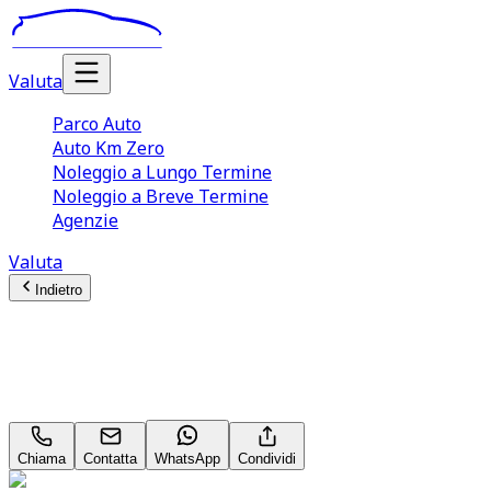
Valuta
Parco Auto
Auto Km Zero
Noleggio a Lungo Termine
Noleggio a Breve Termine
Agenzie
Valuta
Indietro
Audi A3 (4A Serie)
Sportback 35 TFSI 150CV S tronic S line
Chiama
Contatta
WhatsApp
Condividi