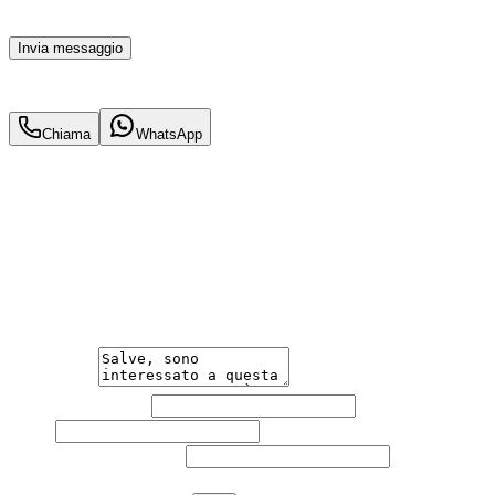
momento con effetto per il futuro.
Invia messaggio
40.900
€
37.900
€
Chiama
WhatsApp
Annuncio del
02/02/26
con
88
visite
Hai bisogno di informazioni?
Un'occasione in pronta consegna. Richiedi subito
informazioni senza impegno per non perdere questa
auto.
Messaggio
Nome e cognome
Email
Telefono
(facoltativo)
Agenzia
(facoltativo)