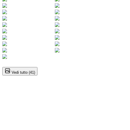
1
/
41
Vedi tutto (
41
)
Audi A3 (4A Serie)
Sportback 35 TFSI 150CV S tronic S line
40.900
€
37.900
€
Annuncio del
02/02/26
con
88
visite