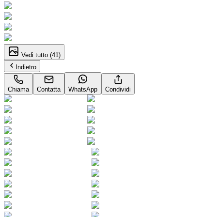
Vedi tutto (
41
)
Indietro
Chiama
Contatta
WhatsApp
Condividi