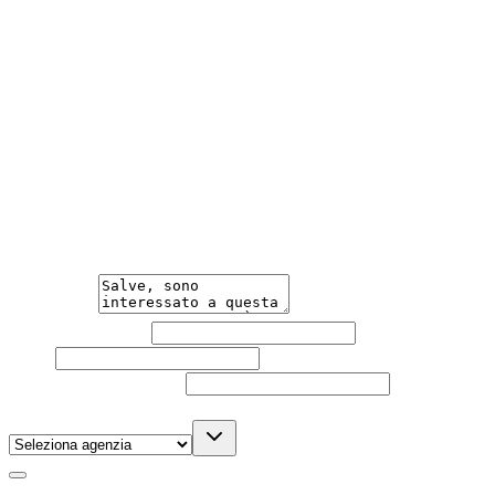
consegna a domicilio.
Meno Burocrazia
Acquisto facile e veloce, con una burocrazia ridotta al
minimo.
Hai bisogno di informazioni?
Un'occasione in pronta consegna. Richiedi subito
informazioni senza impegno per non perdere questa
auto.
Messaggio
Nome e cognome
Email
Telefono
(facoltativo)
Agenzia
(facoltativo)
Acconsento al trattamento dei miei dati personali da
parte di TuaCar. Posso revocare il consenso in qualsiasi