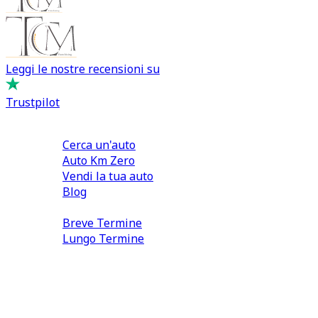
Leggi le nostre recensioni su
Trustpilot
Comprare e Vendere
Cerca un'auto
Auto Km Zero
Vendi la tua auto
Blog
Noleggio
Breve Termine
Lungo Termine
0110566970
direzione@tcmfranchising.it
tcmfranchisingsrl@pec.it
P.IVA: 13073640016