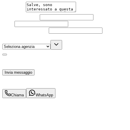
Messaggio
Nome e cognome
Email
Telefono
(facoltativo)
Agenzia
(facoltativo)
Acconsento al trattamento dei miei dati personali da
parte di TuaCar. Posso revocare il consenso in qualsiasi
momento con effetto per il futuro.
Invia messaggio
39.900
€
36.900
€
Chiama
WhatsApp
Annuncio del
10/01/26
con
24
visite
Hai bisogno di informazioni?