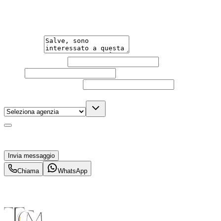
Un'occasione in pronta consegna. Richiedi subito
informazioni senza impegno per non perdere questa
auto.
Messaggio
Nome e cognome
Email
Telefono
(facoltativo)
Agenzia
(facoltativo)
Acconsento al trattamento dei miei dati personali da
parte di TuaCar. Posso revocare il consenso in qualsiasi
momento con effetto per il futuro.
Invia messaggio
Chiama
WhatsApp