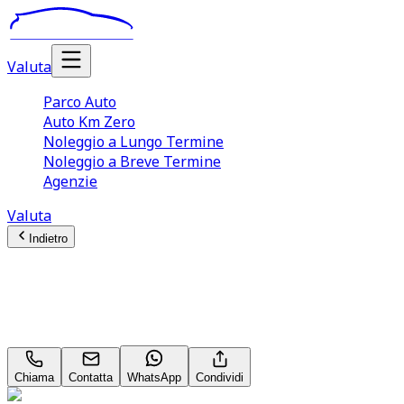
Valuta
Parco Auto
Auto Km Zero
Noleggio a Lungo Termine
Noleggio a Breve Termine
Agenzie
Valuta
Indietro
Audi A3 (4A Serie)
Sportback 35 TDI 150CV S tronic S line
Chiama
Contatta
WhatsApp
Condividi