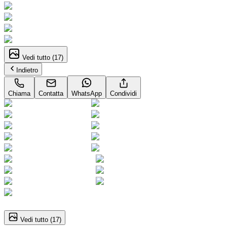
Vedi tutto (
17
)
Indietro
Chiama
Contatta
WhatsApp
Condividi
1
/
17
Vedi tutto (
17
)