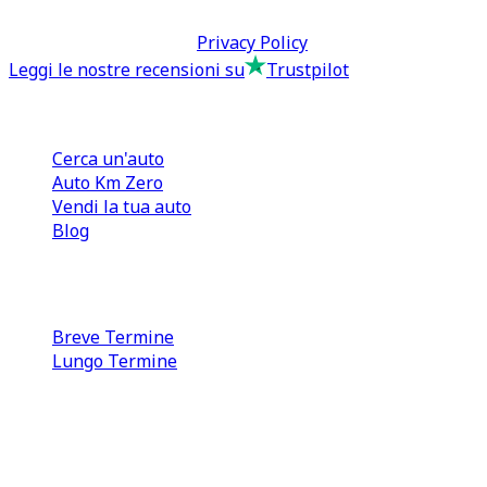
Termini & Condizioni -
Privacy Policy
Leggi le nostre recensioni su
Trustpilot
Comprare e Vendere
Cerca un'auto
Auto Km Zero
Vendi la tua auto
Blog
Noleggio
Breve Termine
Lungo Termine
0110566970
direzione@tcmfranchising.it
tcmfranchisingsrl@pec.it
P.IVA: 13073640016