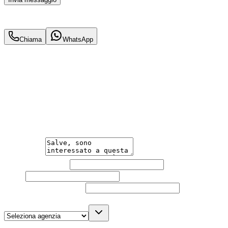
33.990
€
31.990
€
Chiama
WhatsApp
Annuncio del
06/11/25
con
56
visite
Hai bisogno di informazioni?
Un'occasione in pronta consegna. Richiedi subito
informazioni senza impegno per non perdere questa
auto.
Messaggio
Nome e cognome
Email
Telefono
(facoltativo)
Agenzia
(facoltativo)
Acconsento al trattamento dei miei dati personali da