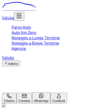
Valuta
Parco Auto
Auto Km Zero
Noleggio a Lungo Termine
Noleggio a Breve Termine
Agenzie
Valuta
Indietro
Alfa Romeo Junior
1.2 136CV(145CV) Hybrid Q4 eDCT6
Chiama
Contatta
WhatsApp
Condividi