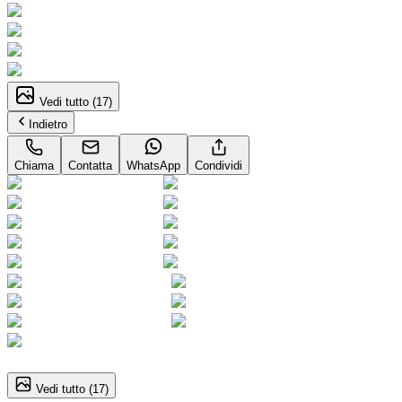
Vedi tutto (
17
)
Indietro
Chiama
Contatta
WhatsApp
Condividi
1
/
17
Vedi tutto (
17
)