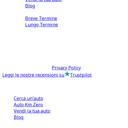
Blog
Noleggio
Breve Termine
Lungo Termine
0110566970
direzione@tcmfranchising.it
tcmfranchisingsrl@pec.it
P.IVA: 13073640016
Termini & Condizioni -
Privacy Policy
Leggi le nostre recensioni su
Trustpilot
Comprare e Vendere
Cerca un'auto
Auto Km Zero
Vendi la tua auto
Blog