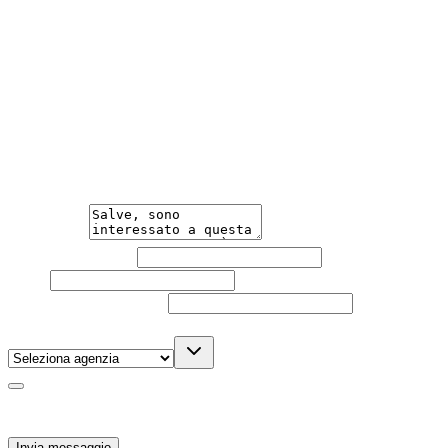
Acquisto facile e veloce, con una burocrazia ridotta al
minimo.
Hai bisogno di informazioni?
Un'occasione in pronta consegna. Richiedi subito
informazioni senza impegno per non perdere questa
auto.
Messaggio
Nome e cognome
Email
Telefono
(facoltativo)
Agenzia
(facoltativo)
Acconsento al trattamento dei miei dati personali da
parte di TuaCar. Posso revocare il consenso in qualsiasi
momento con effetto per il futuro.
Invia messaggio