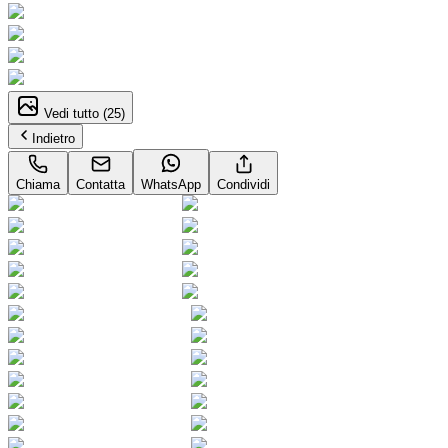
Vedi tutto (
25
)
Indietro
Chiama
Contatta
WhatsApp
Condividi