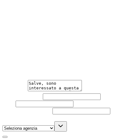
Scegli da un parco auto tra i più grandi d'Italia, con
consegna a domicilio.
Meno Burocrazia
Acquisto facile e veloce, con una burocrazia ridotta al
minimo.
Hai bisogno di informazioni?
Un'occasione in pronta consegna. Richiedi subito
informazioni senza impegno per non perdere questa
auto.
Messaggio
Nome e cognome
Email
Telefono
(facoltativo)
Agenzia
(facoltativo)
Acconsento al trattamento dei miei dati personali da