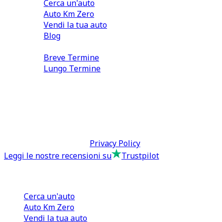
Cerca un'auto
Auto Km Zero
Vendi la tua auto
Blog
Noleggio
Breve Termine
Lungo Termine
0110566970
direzione@tcmfranchising.it
tcmfranchisingsrl@pec.it
P.IVA: 13073640016
Termini & Condizioni -
Privacy Policy
Leggi le nostre recensioni su
Trustpilot
Comprare e Vendere
Cerca un'auto
Auto Km Zero
Vendi la tua auto