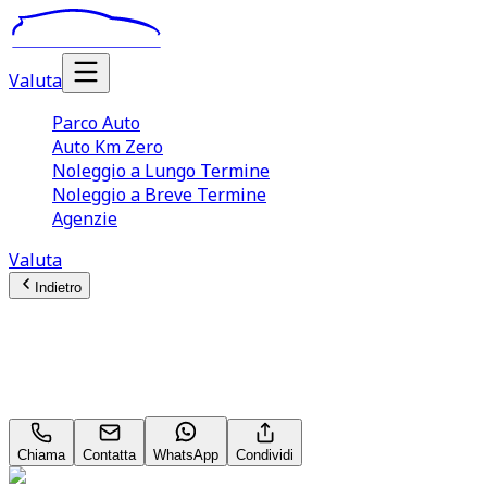
Valuta
Parco Auto
Auto Km Zero
Noleggio a Lungo Termine
Noleggio a Breve Termine
Agenzie
Valuta
Indietro
Alfa Romeo Junior
1.2 136CV(145CV) Hybrid eDCT6 Speciale
Chiama
Contatta
WhatsApp
Condividi