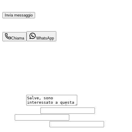
parte di TuaCar. Posso revocare il consenso in qualsiasi
momento con effetto per il futuro.
Invia messaggio
30.900
€
29.900
€
Chiama
WhatsApp
Annuncio del
19/05/26
con
24
visite
Hai bisogno di informazioni?
Un'occasione in pronta consegna. Richiedi subito
informazioni senza impegno per non perdere questa
auto.
Messaggio
Nome e cognome
Email
Telefono
(facoltativo)
Agenzia
(facoltativo)