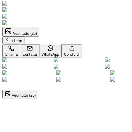
Vedi tutto (
25
)
Indietro
Chiama
Contatta
WhatsApp
Condividi
1
/
25
Vedi tutto (
25
)
Alfa Romeo Junior
1.2 136CV(145CV) Hybrid eDCT6 Speciale