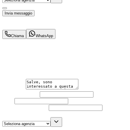
Acconsento al trattamento dei miei dati personali da part
Invia messaggio
30.900
€
29.900
€
Chiama
WhatsApp
Annuncio del
19/05/26
con
25
visite
Hai bisogno di informazioni?
Un'occasione in pronta consegna. Richiedi subito informa
Messaggio
Nome e cognome
Email
Telefono
(facoltativo)
Agenzia
(facoltativo)