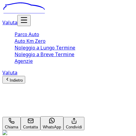
Valuta
Parco Auto
Auto Km Zero
Noleggio a Lungo Termine
Noleggio a Breve Termine
Agenzie
Valuta
Indietro
Alfa Romeo Junior
1.2 136CV(145CV) Hybrid eDCT6 Speciale
Chiama
Contatta
WhatsApp
Condividi