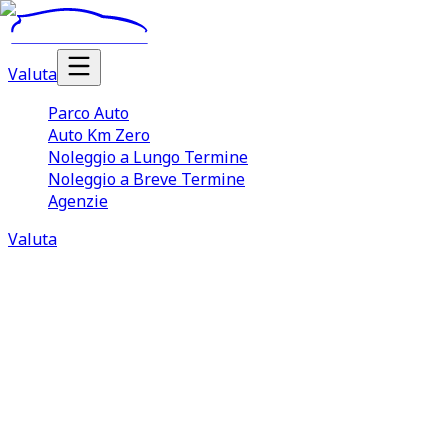
Valuta
Parco Auto
Auto Km Zero
Noleggio a Lungo Termine
Noleggio a Breve Termine
Agenzie
Valuta
1 annunci Aixam / mega
1 agenzie attive
Prezzi da 10.900
€
Top modelli: Minauto
Vendita
Aixam / mega
Usate
Cerchi
Aixam / mega
usate in ottime condizioni
, al
giusto prezzo di mercato? TuaCar offre un servizio di
consulenza su misura che aiuta compratori e venditori
durante la fase di compravendita, gestendo in modo