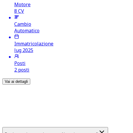
Motore
8
CV
Cambio
Automatico
Immatricolazione
lug 2025
Posti
2 posti
Vai ai dettagli
FAQ
Aixam / mega
Domande frequenti su acquisto e
vendita
Aixam / mega
usate