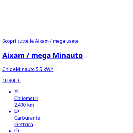
trasparente e semplice da gestire.
Migliori modelli Aixam / mega da
monitorare
Scopri tutte le Aixam / mega usate
Aixam /​ mega Minauto
Chic eMinauto 5.5 kWh
10.900
€
Chilometri
2.400
km
Carburante
Elettrica