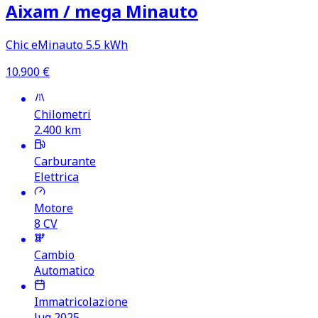
Aixam /​ mega Minauto
Chic eMinauto 5.5 kWh
10.900
€
Chilometri
2.400
km
Carburante
Elettrica
Motore
8
CV
Cambio
Automatico
Immatricolazione
lug 2025