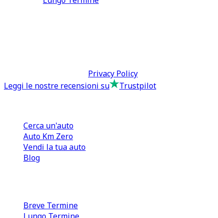
Lungo Termine
0110566970
direzione@tcmfranchising.it
tcmfranchisingsrl@pec.it
P.IVA: 13073640016
Termini & Condizioni -
Privacy Policy
Leggi le nostre recensioni su
Trustpilot
Comprare e Vendere
Cerca un'auto
Auto Km Zero
Vendi la tua auto
Blog
Noleggio
Breve Termine
Lungo Termine