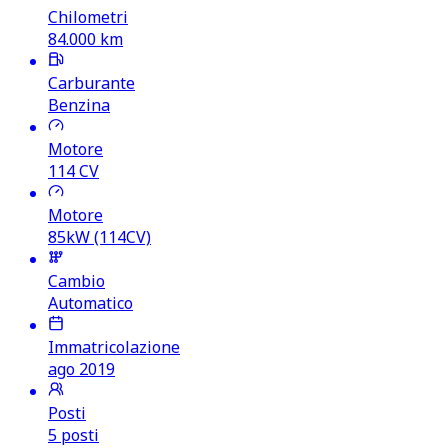
Chilometri
84.000
km
Carburante
Benzina
Motore
114
CV
Motore
85kW (114CV)
Cambio
Automatico
Immatricolazione
ago 2019
Posti
5 posti