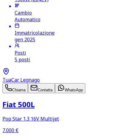
Cambio
Automatico
Immatricolazione
gen 2025
Posti
5 posti
TuaCar Legnago
Chiama
Contatta
WhatsApp
Fiat 500L
Pop Star 1.3 16V Multijet
7.000
€