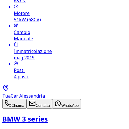
68
CV
Motore
51kW (68CV)
Cambio
Manuale
Immatricolazione
mag 2019
Posti
4 posti
TuaCar Alessandria
Chiama
Contatta
WhatsApp
BMW 3 series