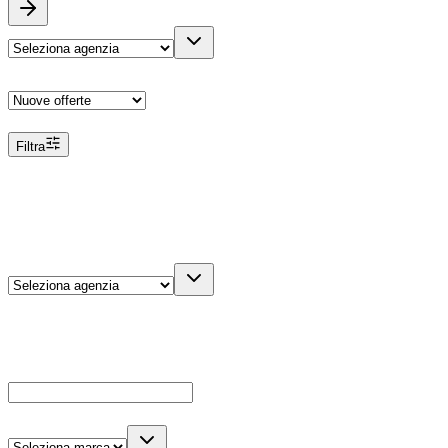
Ordina
Filtra
Filtri
Agenzia
Dettagli veicolo
Cerca
Es: Ford, Giulietta, ecc...
Marca