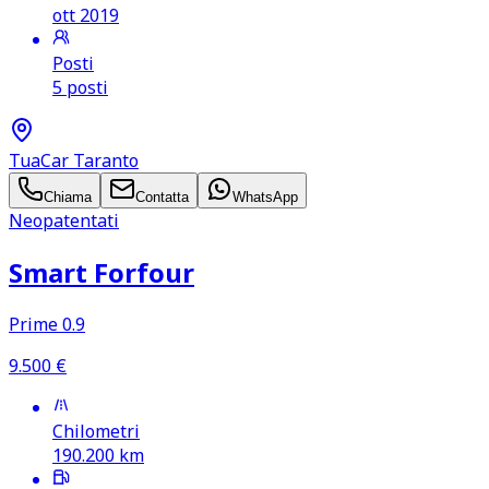
ott 2019
Posti
5 posti
TuaCar Taranto
Chiama
Contatta
WhatsApp
Neopatentati
Smart Forfour
Prime 0.9
9.500
€
Chilometri
190.200
km