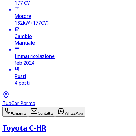
177
CV
Motore
132kW (177CV)
Cambio
Manuale
Immatricolazione
feb 2024
Posti
4 posti
TuaCar Parma
Chiama
Contatta
WhatsApp
Toyota C‑HR