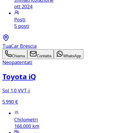
Immatricolazione
ott 2024
Posti
5 posti
TuaCar Brescia
Chiama
Contatta
WhatsApp
Neopatentati
Toyota iQ
Sol 1.0 VVT‑i
5.990
€
Chilometri
166.000
km