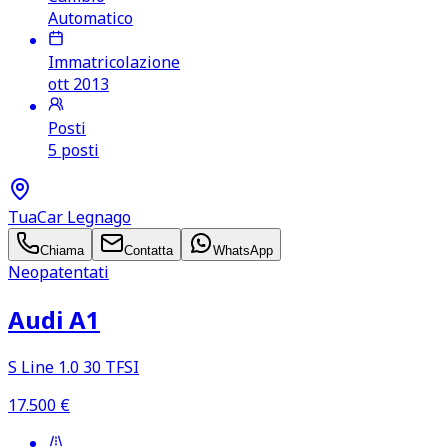
Automatico
Immatricolazione
ott 2013
Posti
5 posti
TuaCar Legnago
Chiama
Contatta
WhatsApp
Neopatentati
Audi A1
S Line 1.0 30 TFSI
17.500
€