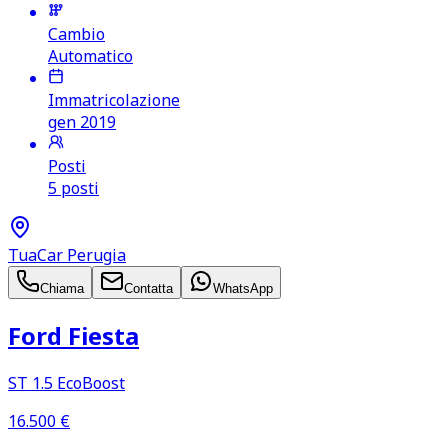
Cambio
Automatico
Immatricolazione
gen 2019
Posti
5 posti
TuaCar Perugia
Chiama
Contatta
WhatsApp
Ford Fiesta
ST 1.5 EcoBoost
16.500
€