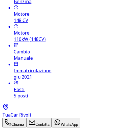
Benzina
Motore
148
CV
Motore
110kW (148CV)
Cambio
Manuale
Immatricolazione
giu 2021
Posti
5 posti
TuaCar Rivoli
Chiama
Contatta
WhatsApp