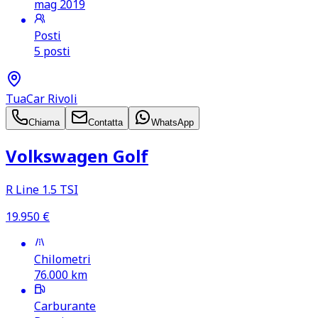
mag 2019
Posti
5 posti
TuaCar Rivoli
Chiama
Contatta
WhatsApp
Volkswagen Golf
R Line 1.5 TSI
19.950
€
Chilometri
76.000
km
Carburante