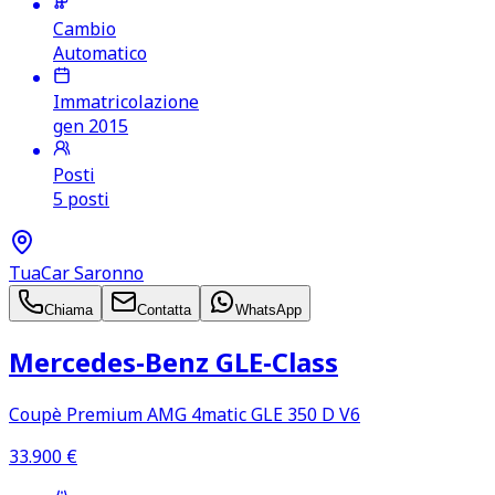
Cambio
Automatico
Immatricolazione
gen 2015
Posti
5 posti
TuaCar Saronno
Chiama
Contatta
WhatsApp
Mercedes‑Benz GLE‑Class
Coupè Premium AMG 4matic GLE 350 D V6
33.900
€