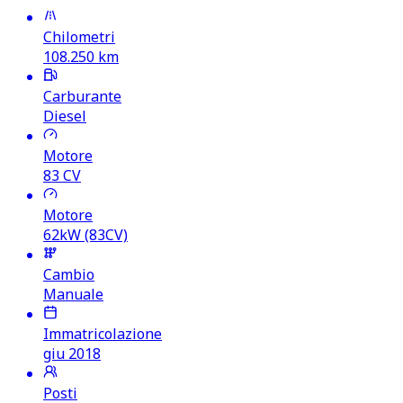
Chilometri
108.250
km
Carburante
Diesel
Motore
83
CV
Motore
62kW (83CV)
Cambio
Manuale
Immatricolazione
giu 2018
Posti