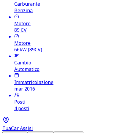
Carburante
Benzina
Motore
89
CV
Motore
66kW (89CV)
Cambio
Automatico
Immatricolazione
mar 2016
Posti
4 posti
TuaCar Assisi