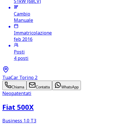
51kW (68CV)
Cambio
Manuale
Immatricolazione
feb 2016
Posti
4 posti
TuaCar Torino 2
Chiama
Contatta
WhatsApp
Neopatentati
Fiat 500X
Business 1.0 T3