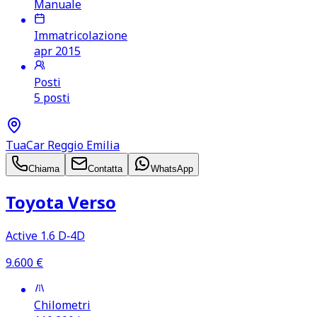
Manuale
Immatricolazione
apr 2015
Posti
5 posti
TuaCar Reggio Emilia
Chiama
Contatta
WhatsApp
Toyota Verso
Active 1.6 D‑4D
9.600
€
Chilometri