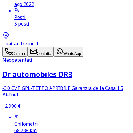
ago 2022
Posti
5 posti
TuaCar Torino 1
Chiama
Contatta
WhatsApp
Neopatentati
Dr automobiles DR3
‑3.0 CVT GPL‑TETTO APRIBILE Garanzia della Casa 1.5
Bi‑Fuel
12.990
€
Chilometri
68.738
km