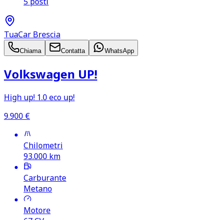
5 posti
TuaCar Brescia
Chiama
Contatta
WhatsApp
Volkswagen UP!
High up! 1.0 eco up!
9.900
€
Chilometri
93.000
km
Carburante
Metano
Motore