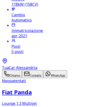
118kW (158CV)
Cambio
Automatico
Immatricolazione
apr 2021
Posti
5 posti
TuaCar Alessandria
Chiama
Contatta
WhatsApp
Neopatentati
Fiat Panda
Lounge 1.3 Multijet