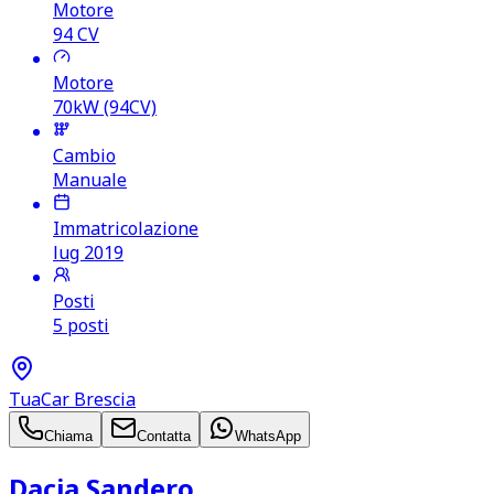
Motore
94
CV
Motore
70kW (94CV)
Cambio
Manuale
Immatricolazione
lug 2019
Posti
5 posti
TuaCar Brescia
Chiama
Contatta
WhatsApp
Dacia Sandero