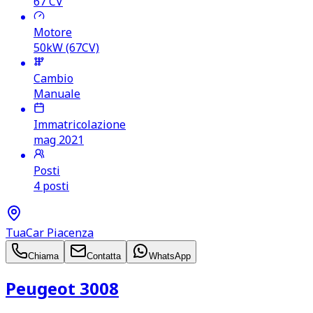
67
CV
Motore
50kW (67CV)
Cambio
Manuale
Immatricolazione
mag 2021
Posti
4 posti
TuaCar Piacenza
Chiama
Contatta
WhatsApp
Peugeot 3008