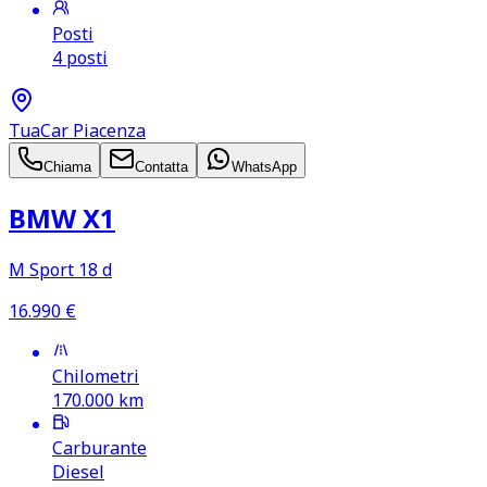
Posti
4 posti
TuaCar Piacenza
Chiama
Contatta
WhatsApp
BMW X1
M Sport 18 d
16.990
€
Chilometri
170.000
km
Carburante
Diesel