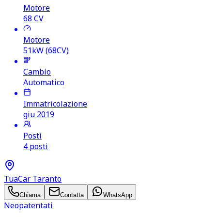
Motore
68
CV
Motore
51kW (68CV)
Cambio
Automatico
Immatricolazione
giu 2019
Posti
4 posti
TuaCar Taranto
Chiama
Contatta
WhatsApp
Neopatentati