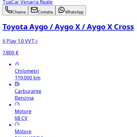
TuaCar Venaria Reale
Chiama
Contatta
WhatsApp
Toyota Aygo /​ Aygo X /​ Aygo X Cross
X Play 1.0 VVT‑i
7.800
€
Chilometri
119.000
km
Carburante
Benzina
Motore
68
CV
Motore