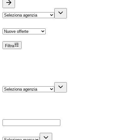
Ordina
Filtra
Filtri
Agenzia
Dettagli veicolo
Cerca
Es: Ford, Giulietta, ecc...
Marca