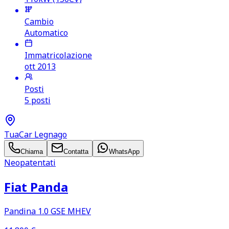
Cambio
Automatico
Immatricolazione
ott 2013
Posti
5 posti
TuaCar Legnago
Chiama
Contatta
WhatsApp
Neopatentati
Fiat Panda
Pandina 1.0 GSE MHEV