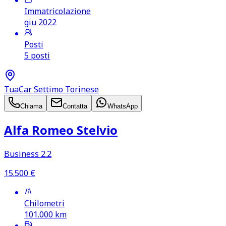
Immatricolazione
giu 2022
Posti
5 posti
TuaCar Settimo Torinese
Chiama
Contatta
WhatsApp
Alfa Romeo Stelvio
Business 2.2
15.500
€
Chilometri
101.000
km