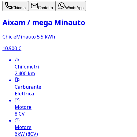
Chiama
Contatta
WhatsApp
Aixam /​ mega Minauto
Chic eMinauto 5.5 kWh
10.900
€
Chilometri
2.400
km
Carburante
Elettrica
Motore
8
CV
Motore
6kW (8CV)